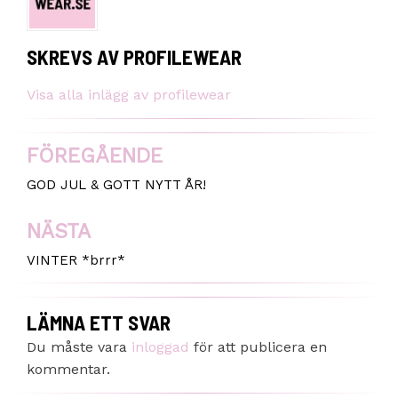
SKREVS AV
PROFILEWEAR
Visa alla inlägg av profilewear
FÖREGÅENDE
INLÄGGSNAVIGERING
GOD JUL & GOTT NYTT ÅR!
NÄSTA
VINTER *brrr*
LÄMNA ETT SVAR
Du måste vara
inloggad
för att publicera en
kommentar.