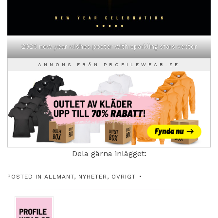
2026 new year wishes poster with sparkling stars vector
ANNONS FRÅN PROFILEWEAR.SE
Dela gärna inlägget:
POSTED IN
ALLMÄNT
,
NYHETER
,
ÖVRIGT