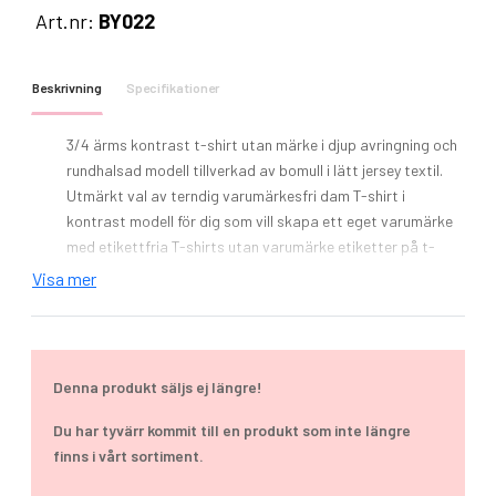
Art.nr:
BY022
Beskrivning
Specifikationer
3/4 ärms kontrast t-shirt utan märke i djup avringning och
rundhalsad modell tillverkad av bomull i lätt jersey textil.
Utmärkt val av terndig varumärkesfri dam T-shirt i
kontrast modell för dig som vill skapa ett eget varumärke
med etikettfria T-shirts utan varumärke etiketter på t-
shirten. Tryck och brodyr finns som tillval.
Visa mer
Modell: Ladies` 3/4 Contrast Raglan Tee
Material: 100% Bomull (Heather Grey: 90% Bomull / 10%
Viskos), (Charcoal: 60% Bomull / 40% Polyester)
Vikt: 140 g/m²
Denna produkt säljs ej längre!
Tvätt: 30 ° C
Lätt enkeltröja
Du har tyvärr kommit till en produkt som inte längre
Neutral storlek etikett utan märke, nacktryck möjligt
finns i vårt sortiment.
Long-line passform