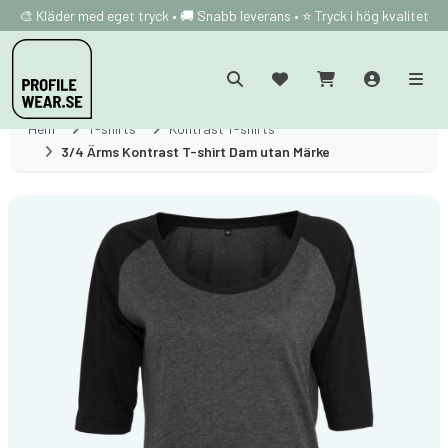
🎨 Kläder med eget tryck • 🚚 Snabb leverans • ⭐ Tryck i hög kvalitet
Hem
T-shirts
Kontrast T-shirts
3/4 Ärms Kontrast T-shirt Dam utan Märke