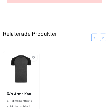
3/4 raglanärm
Dubbelsöm i nederkant
Nackband
Rib manschett vid nacköppningen
Runt skuren nedtill
Relaterade Produkter
<
>
3/4 Ärms Kontrast T-shirt Herr utan Märke
3/4 ärms kontrast t-
shirt utan märke i