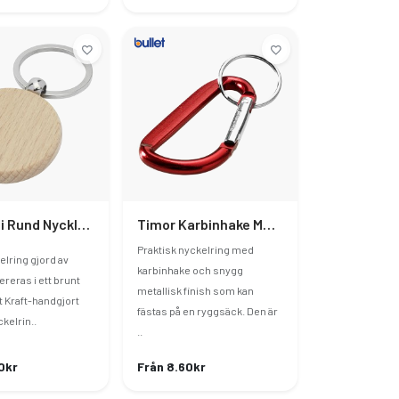
Giovanni Rund Nycklering Bokträ
Timor Karbinhake Med Nyckelring Av RCS-Återvunnen Aluminium
Praktisk nyckelring med
lring gjord av
karbinhake och snygg
ereras i ett brunt
metallisk finish som kan
 Kraft-handgjort
fästas på en ryggsäck. Den är
kelrin..
..
0kr
Från 8.60kr