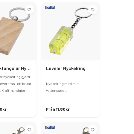
Gian Rektangulär Nyckelring Bokträ
Leveler Nyckelring
r nyckelring gjord
levereras i ett brunt
Nyckelring med mini
 Kraft-handgjort
vattenpass...
..
20kr
Från 11.80kr