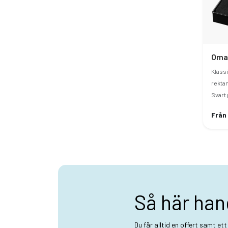
Klass
rektan
Svart
Från
Så här han
Du får alltid en offert samt et