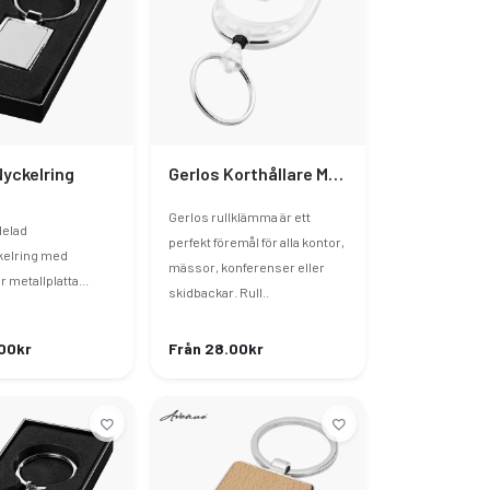
Nyckelring
Gerlos Korthållare Med Nyckelring
Gerlos rullklämma är ett
delad
perfekt föremål för alla kontor,
kelring med
mässor, konferenser eller
 metallplatta...
skidbackar. Rull..
00kr
Från 28.00kr