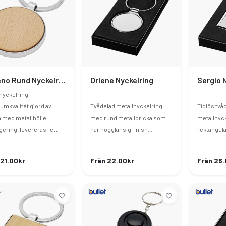
Moreno Rund Nyckelring Bokträ
Orlene Nyckelring
Sergio 
nyckelring i
umkvalitét gjord av
Tvådelad metallnyckelring
Tidlös två
 med metallhölje i
med rund metallbricka som
metallnyc
gering, levereras i ett
har högglansig finish...
rektangulär
 21.00kr
Från 22.00kr
Från 26.