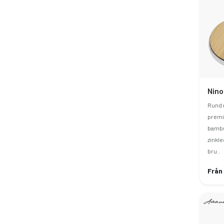
Rund 
premi
bambu
zinkle
bru..
Från