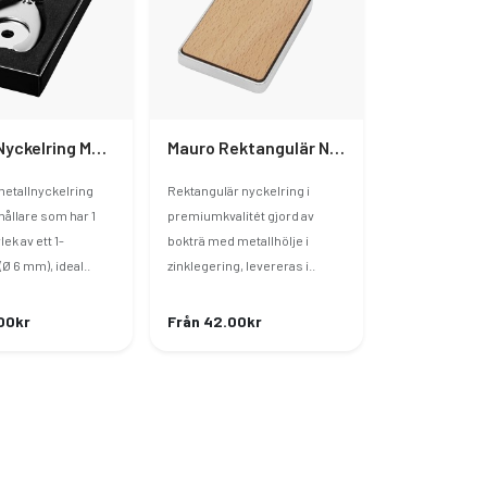
Trolley Nyckelring Med Mynthållare
Mauro Rektangulär Nyckelring Bokträ
etallnyckelring
Rektangulär nyckelring i
ållare som har 1
premiumkvalitét gjord av
lek av ett 1-
bokträ med metallhölje i
Ø 6 mm), ideal..
zinklegering, levereras i..
00kr
Från 42.00kr