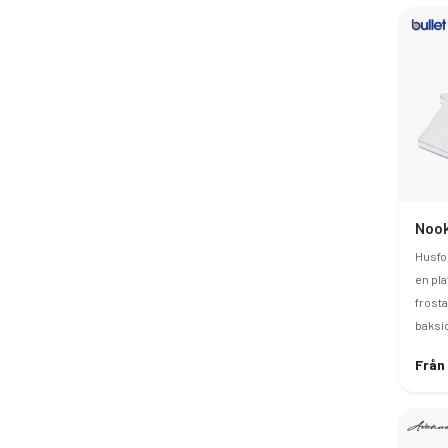
Husfo
en pla
frost
baksi
Från