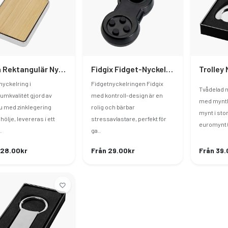
Neta Rektangulär Nyckelring Bambu
Fidgix Fidget-Nyckelring I Form Av Spelkontroll
nyckelring i
Fidgetnyckelringen Fidgix
Tvådelad m
umkvalitét gjord av
med kontroll-design är en
med mynth
 med zinklegering
rolig och bärbar
mynt i stor
hölje, levereras i ett
stressavlastare, perfekt för
euromynt (
.
ga..
 28.00kr
Från 29.00kr
Från 39.