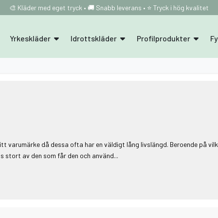
🎨 Kläder med eget tryck • 🚚 Snabb leverans • ⭐ Tryck i hög kvalitet
Yrkeskläder
Idrottskläder
Profilprodukter
F
tt varumärke då dessa ofta har en väldigt lång livslängd. Beroende på vilk
s stort av den som får den och använd...