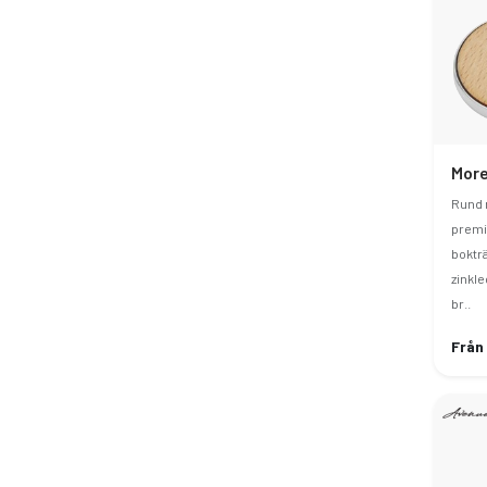
Rund 
premi
bokträ
zinkle
br..
Från