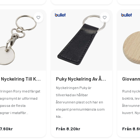
Rory Nyckelring Till Kundvagn
Puky Nyckelring Av Återvunnen Plast
Nyckelringen Puky är
lringen Rory med färgat
Rund nycke
tillverkad av hållbar
agnsmynt är utformad
bokträ, lev
återvunnen plast och har en
t passa de flesta
återvunnet
elegant premiumkänsla som
gnar i mataffär..
kuvert. Nyc
kla..
 7.60kr
Från 8.20kr
Från 8.6