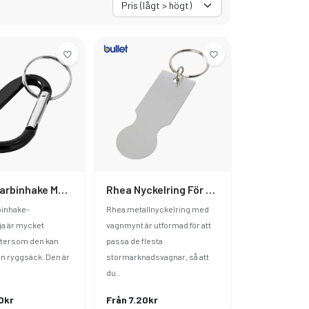
Timor Karbinhake Med Nyckelring
Rhea Nyckelring För Kundvagn
binhake-
Rhea metallnyckelring med
ja är mycket
vagnmynt är utformad för att
ftersom den kan
passa de flesta
en ryggsäck. Den är
stormarknadsvagnar, så att
du..
0kr
Från 7.20kr