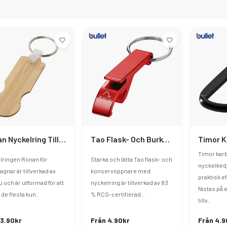
Ronan Nyckelring Till Kundvagn Av Bambu
Tao Flask- Och Burköppnare Med Nyckelring Av RCS-Återvunnen Aluminium
Timor kar
lringen Ronan för
Starka och lätta Tao flask- och
nyckelked
gnar är tillverkad av
konservöppnare med
praktisk e
och är utformad för att
nyckelring är tillverkad av 83
fästas på 
de flesta kun..
% RCS-certifierad ..
tillv..
 3.90kr
Från 4.90kr
Från 4.9