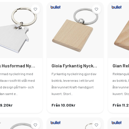
Nook Husformad Nyckelring
Gioia Fyrkantig Nyckelring Bokträ
rmad nyckelring med
Fyrkantig nyckelring gjord av
Rektangulä
tta av rostfritt stål med
bokträ, levereras i ett brunt
av bokträ, 
ad design på fram- och
återvunnet Kraft-handgjort
återvunnet
dan samt e..
kuvert. Storl..
kuvert. Sto
 9.20kr
Från 10.00kr
Från 11.