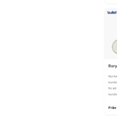
Nycke
kundv
för at
kundva
Från