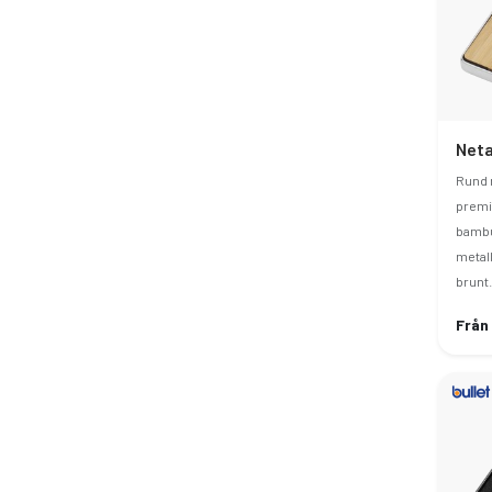
Rund 
premi
bambu
metall
brunt.
Från