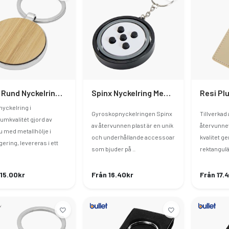
Nino Rund Nyckelring Bambu
Spinx Nyckelring Med Gyroskopisk Fidget Av Återvunnen Plast
nyckelring i
Gyroskopnyckelringen Spinx
Tillverkad
umkvalitét gjord av
av återvunnen plast är en unik
återvunnet
 med metallhölje i
och underhållande accessoar
kvalitet g
gering, levereras i ett
som bjuder på ..
rektangulä
 15.00kr
Från 16.40kr
Från 17.