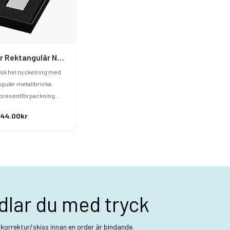
Omar Rektangulär Nyckelring
isk hel nyckelring med
gulär metallbricka.
 presentförpackning...
 44.00kr
dlar du med tryck
t korrektur/skiss innan en order är bindande.