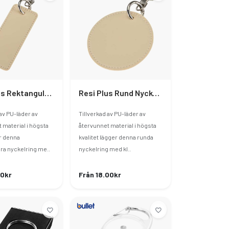
Resi Plus Rektangulär Nyckelring GRS-Återvunnen
Resi Plus Rund Nyckelring GRS-Återvunnen
 av PU-läder av
Tillverkad av PU-läder av
 material i högsta
återvunnet material i högsta
er denna
kvalitet lägger denna runda
ra nyckelring me..
nyckelring med kl..
40kr
Från 18.00kr