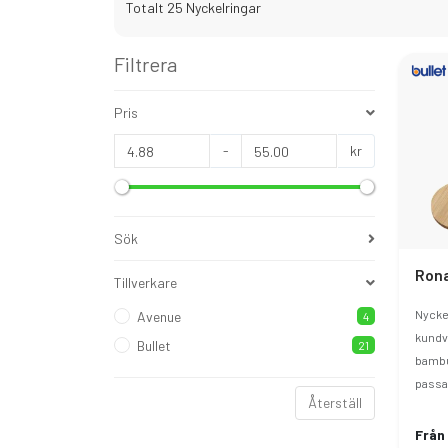
Totalt 25 Nyckelringar
Filtrera
Pris
-
kr
Sök
Tillverkare
Nycke
Avenue
4
kundva
Bullet
21
bambu 
passa 
Återställ
Från