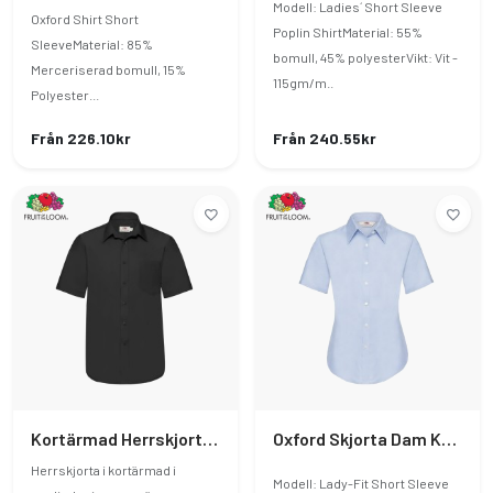
Modell: Ladies´ Short Sleeve
Oxford Shirt Short
Poplin ShirtMaterial: 55%
SleeveMaterial: 85%
bomull, 45% polyesterVikt: Vit -
Merceriserad bomull, 15%
115gm/m..
Polyester...
Från 226.10kr
Från 240.55kr
Kortärmad Herrskjorta I Poplin
Oxford Skjorta Dam Kortärmad
Herrskjorta i kortärmad i
Modell: Lady-Fit Short Sleeve