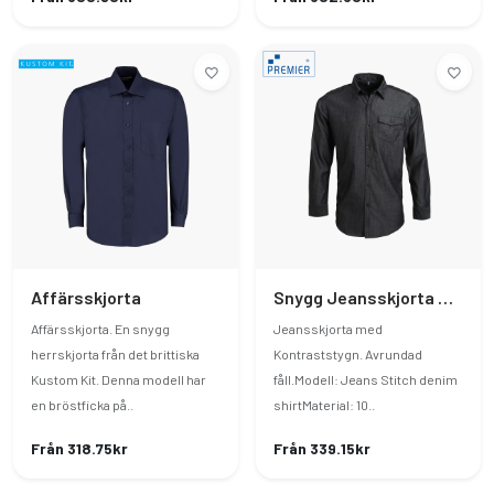
Affärsskjorta
Snygg Jeansskjorta Med Kontraststygn
Affärsskjorta. En snygg
Jeansskjorta med
herrskjorta från det brittiska
Kontraststygn. Avrundad
Kustom Kit. Denna modell har
fåll.Modell: Jeans Stitch denim
en bröstficka på..
shirtMaterial: 10..
Från 318.75kr
Från 339.15kr