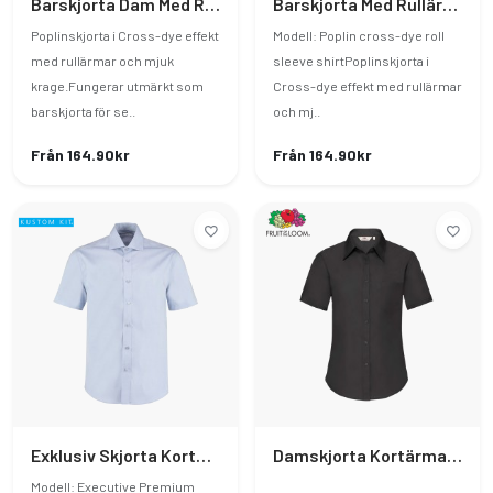
Barskjorta Dam Med Rullärmar I Poplin Stil
Barskjorta Med Rullärmar I Poplin Stil
Poplinskjorta i Cross-dye effekt
Modell: Poplin cross-dye roll
med rullärmar och mjuk
sleeve shirtPoplinskjorta i
krage.Fungerar utmärkt som
Cross-dye effekt med rullärmar
barskjorta för se..
och mj..
Från 164.90kr
Från 164.90kr
Exklusiv Skjorta Kortärmad
Damskjorta Kortärmad Poplin
Modell: Executive Premium