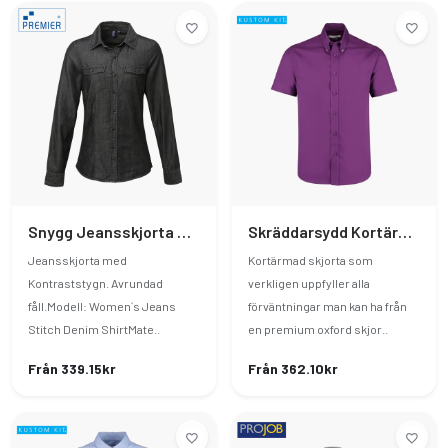
Snygg Jeansskjorta Med Kontraststygn Dam
Skräddarsydd Kortärmad Oxfordskjorta
Jeansskjorta med
Kortärmad skjorta som
Kontraststygn. Avrundad
verkligen uppfyller alla
fåll.Modell: Women´s Jeans
förväntningar man kan ha från
Stitch Denim ShirtMate..
en premium oxford skjor..
Från 339.15kr
Från 362.10kr