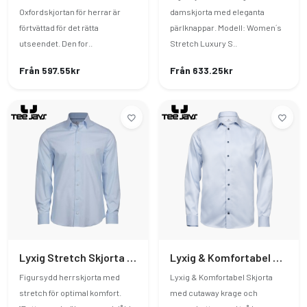
Oxfordskjortan för herrar är
damskjorta med eleganta
förtvättad för det rätta
pärlknappar. Modell: Women´s
utseendet. Den for..
Stretch Luxury S..
Från 597.55kr
Från 633.25kr
Lyxig Stretch Skjorta Herr
Lyxig & Komfortabel Skjorta
Figursydd herrskjorta med
Lyxig & Komfortabel Skjorta
stretch för optimal komfort.
med cutaway krage och