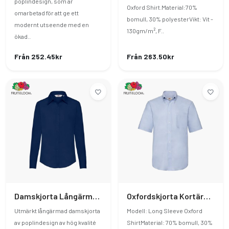
poplindesign, som är
Oxford Shirt.Material:70%
omarbetad för att ge ett
bomull, 30% polyesterVikt: Vit -
modernt utseende med en
130gm/m², F..
ökad..
Från 252.45kr
Från 263.50kr
Damskjorta Långärmad Poplin
Oxfordskjorta Kortärmad
Utmärkt långärmad damskjorta
Modell: Long Sleeve Oxford
av poplindesign av hög kvalité
ShirtMaterial: 70% bomull, 30%