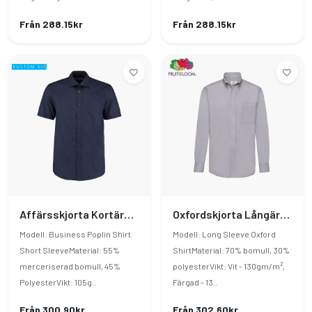
Från 288.15kr
Från 288.15kr
Affärsskjorta Kortärmad
Oxfordskjorta Långärmad
Modell: Business Poplin Shirt
Modell: Long Sleeve Oxford
Short SleeveMaterial: 55%
ShirtMaterial: 70% bomull, 30%
merceriserad bomull, 45%
polyesterVikt: Vit - 130gm/m²,
PolyesterVikt: 105g..
Färgad - 13..
Från 300.90kr
Från 302.60kr