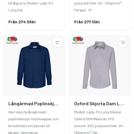
till lågt pris.Modell: Lady-Fit
polyesterVikt: Vit - 130gm/m²,
Long Sle..
Färgad - 13..
Från 274.55kr
Från 277.10kr
Långärmad Poplinskjorta
Oxford Skjorta Dam Långärmad
Herrskjorta långärmad i
Modell: Lady-Fit Long Sleeve
poplindesign med knappar och
Oxford ShirtMaterial:70%
bröstficka som passar till
bomull, 30% polyesterVikt: Vit -
färgen. Skjortan är ..
130gm/m², Fär..