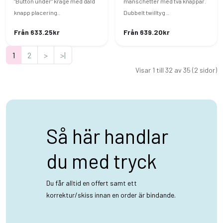
"Button under" krage med dåld
manschetter med två knappar.
knapp placering..
Dubbelt twilltyg ..
Från 633.25kr
Från 639.20kr
1
2
>
>|
Visar 1 till 32 av 35 (2 sidor)
Så här handlar
du med tryck
Du får alltid en offert samt ett
korrektur/skiss innan en order är bindande.