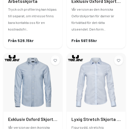
Arbetsskjorta
Exklusiv Oxford Skjorta Dam
Tryck och profilering kan köpas
Vår version av den ikoniska
till separat, om intresse finns
Oxfordskjortan för damer är
bara kontakta oss för en
förtvättad för det rätta
kostnadsfri..
utseendet. Den form..
Från 526.15kr
Från 597.55kr
Exklusiv Oxford Skjorta Herr
Lyxig Stretch Skjorta Dam
Vår version av den ikoniska
Figursydd, stretchig