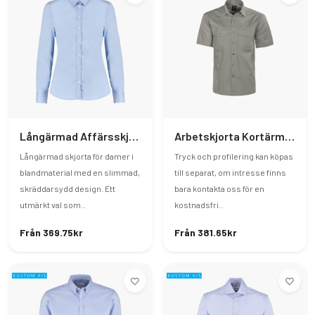
Långärmad Affärsskjorta Dam
Arbetskjorta Kortärmad
Långärmad skjorta för damer i
Tryck och profilering kan köpas
blandmaterial med en slimmad,
till separat, om intresse finns
skräddarsydd design. Ett
bara kontakta oss för en
utmärkt val som..
kostnadsfri..
Från 369.75kr
Från 381.65kr