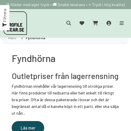
🎨 Kläder med eget tryck • 🚚 Snabb leverans • ⭐ Tryck i hög kvalitet
Filtrera
Hem
Fyndhörna
Fyndhörna
Outletpriser från lagerrensning
Fyndhörnan innehåller vår lagerrensning till otroliga priser.
Här finns produkter till nedsatta eller helt enkelt till riktigt
bra priser. Ofta är dessa paketerade i boxar och det är
begränsat antal då vi kanske köpt in ett parti, eller ska sälja
ut nån...
Läs mer