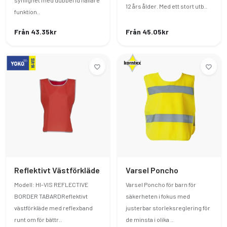
synlighet med dubbel id hållare
12 års ålder. Med ett stort utb..
funktion..
Från 43.35kr
Från 45.05kr
Reflektivt Västförkläde
Varsel Poncho
Modell: HI-VIS REFLECTIVE
Varsel Poncho för barn för
BORDER TABARDReflektivt
säkerheten i fokus med
västförkläde med reflexband
justerbar storleksreglering för
runt om för bättr..
de minsta i olika ..