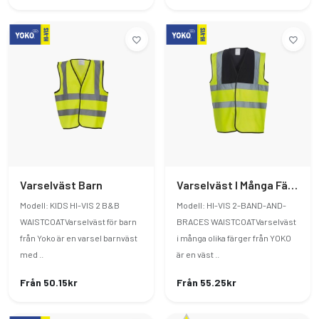
Varselväst Barn
Varselväst I Många Färger
Modell: KIDS HI-VIS 2 B&B
Modell: HI-VIS 2-BAND-AND-
WAISTCOATVarselväst för barn
BRACES WAISTCOATVarselväst
från Yoko är en varsel barnväst
i många olika färger från YOKO
med ..
är en väst ..
Från 50.15kr
Från 55.25kr