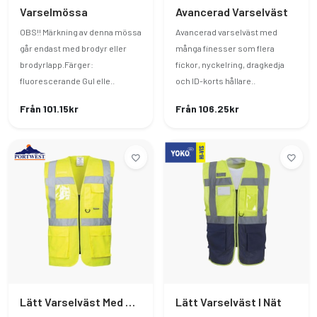
Varselmössa
Avancerad Varselväst
OBS!! Märkning av denna mössa
Avancerad varselväst med
går endast med brodyr eller
många finesser som flera
brodyrlapp.Färger:
fickor, nyckelring, dragkedja
fluorescerande Gul elle..
och ID-korts hållare..
Från 101.15kr
Från 106.25kr
Lätt Varselväst Med Praktiska Fickor
Lätt Varselväst I Nät