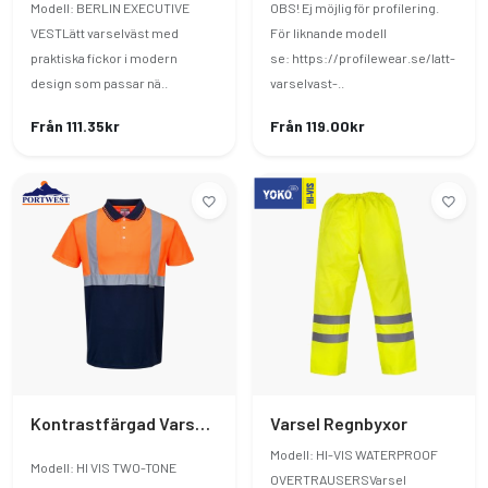
Modell: BERLIN EXECUTIVE
OBS! Ej möjlig för profilering.
VESTLätt varselväst med
För liknande modell
praktiska fickor i modern
se: https://profilewear.se/latt-
design som passar nä..
varselvast-..
Från 111.35kr
Från 119.00kr
Kontrastfärgad Varselpiké
Varsel Regnbyxor
Modell: HI-VIS WATERPROOF
Modell: HI VIS TWO-TONE
OVERTRAUSERSVarsel