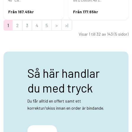
40 ° CA..
55% Cotton, 45%..
Från 167.45kr
Från 177.65kr
1
2
3
4
5
>
>|
Visar 1 till 32 av 143 (5 sidor)
Så här handlar
du med tryck
Du får alltid en offert samt ett
korrektur/skiss innan en order är bindande.