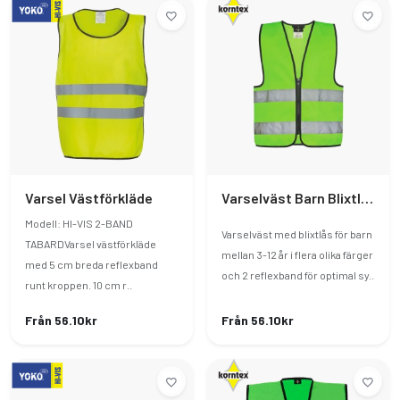
Varsel Västförkläde
Varselväst Barn Blixtlås
Modell: HI-VIS 2-BAND
Varselväst med blixtlås för barn
TABARDVarsel västförkläde
mellan 3-12 år i flera olika färger
med 5 cm breda reflexband
och 2 reflexband för optimal sy..
runt kroppen. 10 cm r..
Från 56.10kr
Från 56.10kr