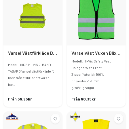
Varsel Västförkläde Barn
Varselväst Vuxen Blixtlås
Modell: Hi-Vis Safety Vest
Modell: KIDS HI-VIS 2-BAND
Cologne With Front
TABARD Varsel västförkläde för
ZipperMaterial: 100%
barn från YOKO är ett varsel
polyesterVikt: 120
bar..
g/m²Signalgul ..
Från 56.95kr
Från 60.35kr