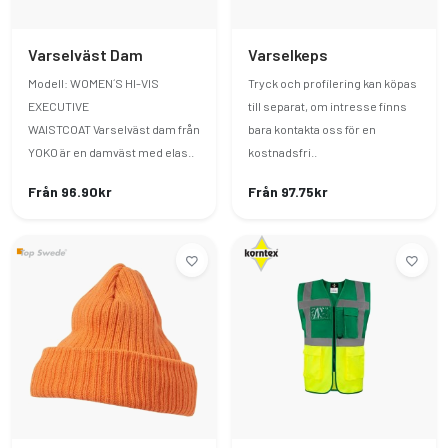
Varselväst Dam
Varselkeps
Modell: WOMEN´S HI-VIS
Tryck och profilering kan köpas
EXECUTIVE
till separat, om intresse finns
WAISTCOAT Varselväst dam från
bara kontakta oss för en
YOKO är en damväst med elas..
kostnadsfri..
Från 96.90kr
Från 97.75kr