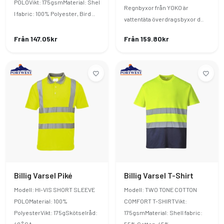
POLOVikt: 175gsmMaterial: Shel
Regnbyxor från YOKO är
l fabric: 100% Polyester, Bird ..
vattentäta överdragsbyxor d..
Från 147.05kr
Från 159.80kr
Billig Varsel Piké
Billig Varsel T-Shirt
Modell: HI-VIS SHORT SLEEVE
Modell: TWO TONE COTTON
POLOMaterial: 100%
COMFORT T-SHIRTVikt:
PolyesterVikt: 175gSkötselråd:
175gsmMaterial: Shell fabric: