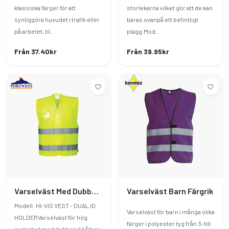
klassiska färger för att
storlekarna vilket gör att de kan
synliggöra huvudet i trafik eller
bäras ovanpå ett befintligt
på arbetet, til..
plagg.Mod..
Från 37.40kr
Från 39.95kr
Varselväst Med Dubbel ID Hållare Funktion
Varselväst Barn Färgrik
Modell: HI-VIS VEST - DUAL ID
Varselväst för barn i många olika
HOLDERVarselväst för hög
färger i polyester tyg från 3-till