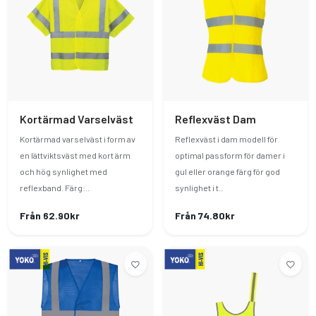
Kortärmad Varselväst
Reflexväst Dam
Kortärmad varselväst i form av
Reflexväst i dam modell för
en lättviktsväst med kort ärm
optimal passform för damer i
och hög synlighet med
gul eller orange färg för god
reflexband. Färg:..
synlighet i t..
Från 62.90kr
Från 74.80kr