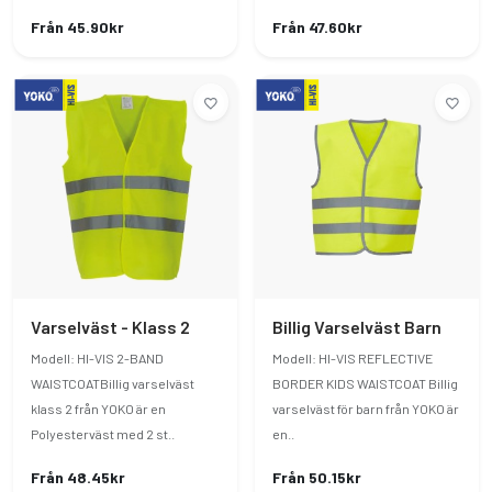
Från 45.90kr
Från 47.60kr
Varselväst - Klass 2
Billig Varselväst Barn
Modell: HI-VIS 2-BAND
Modell: HI-VIS REFLECTIVE
WAISTCOATBillig varselväst
BORDER KIDS WAISTCOAT Billig
klass 2 från YOKO är en
varselväst för barn från YOKO är
Polyesterväst med 2 st..
en..
Från 48.45kr
Från 50.15kr