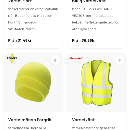
Varsel Morf
Billig Varselväst
Varsel Morf är en varsel halsduk
Modell: HI-VIS TWO BAND
från Beechfield av modellen
VESTCE-certifieradLätt och
Morf™ Enhanced-
bekvämReflekterande tejp för
Viz.Modell: Morf® E..
ökad synlighetH..
Från 31.45kr
Från 36.55kr
Varselmössa Färgrik
Varselväst
Varselmössa i flera olika
Varselvästarna är generösa i