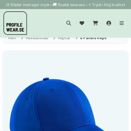
🎨 Kläder med eget tryck • 🚚 Snabb leverans • ⭐ Tryck i hög kvalitet
Hem
Huvudbonad
Kepsar
6 Panels Keps