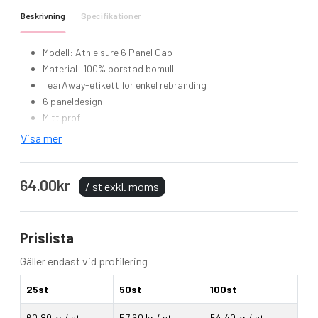
Beskrivning
Specifikationer
Modell: Athleisure 6 Panel Cap
Material: 100% borstad bomull
TearAway-etikett för enkel rebranding
6 paneldesign
Mitt profil
För-böjd skärm
Visa mer
Kontrastfärgad mackdesign på skärmen
Strukturerade front paneler
64.00kr
Sydda ventilations snörhål
/ st exkl. moms
Fabrik rem med tre-glidspänne
Prislista
Gäller endast vid profilering
25st
50st
100st
60,80 kr / st
57,60 kr / st
54,40 kr / st