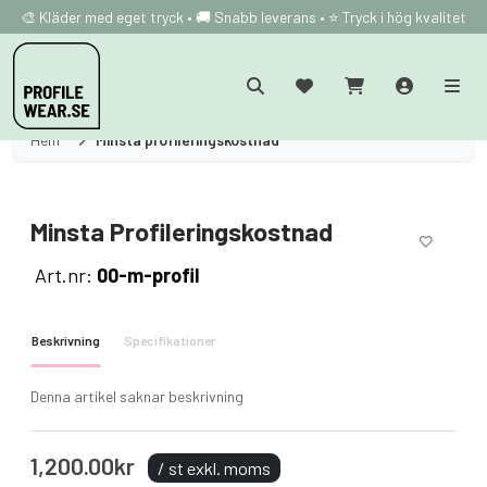
🎨 Kläder med eget tryck • 🚚 Snabb leverans • ⭐ Tryck i hög kvalitet
Hem
Minsta profileringskostnad
Minsta Profileringskostnad
Art.nr:
00-m-profil
Beskrivning
Specifikationer
Denna artikel saknar beskrivning
1,200.00kr
/ st exkl. moms