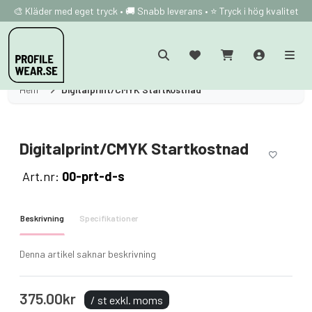
🎨 Kläder med eget tryck • 🚚 Snabb leverans • ⭐ Tryck i hög kvalitet
Hem
Digitalprint/CMYK Startkostnad
Digitalprint/CMYK Startkostnad
Art.nr:
00-prt-d-s
Beskrivning
Specifikationer
Denna artikel saknar beskrivning
375.00kr
/ st exkl. moms