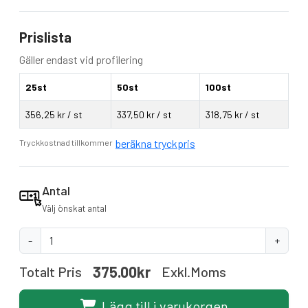
Prislista
Gäller endast vid profilering
25st
50st
100st
356,25 kr / st
337,50 kr / st
318,75 kr / st
beräkna tryckpris
Tryckkostnad tillkommer
Antal
Välj önskat antal
-
+
375.00kr
Totalt Pris
Exkl.moms
Lägg till i varukorgen