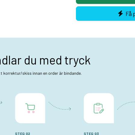
Få 
ndlar du med tryck
ett korrektur/skiss innan en order är bindande.
STEG 02
STEG 03