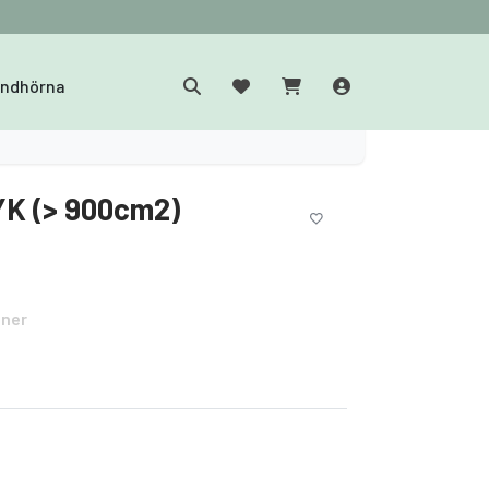
yndhörna
YK (> 900cm2)
oner