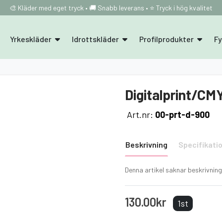
🎨 Kläder med eget tryck • 🚚 Snabb leverans • ⭐ Tryck i hög kvalitet
Yrkeskläder
Idrottskläder
Profilprodukter
F
Digitalprint/CM
Art.nr:
00-prt-d-900
Beskrivning
Specifikati
Denna artikel saknar beskrivning
130.00kr
1st