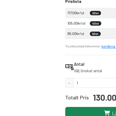
Prislista
117.00kr/st
20st
105.00kr/st
40st
95.00kr/st
50st
beräkna 
Tryckkostnad tillkommer
Antal
Välj önskat antal
-
130.0
Totalt Pris
L