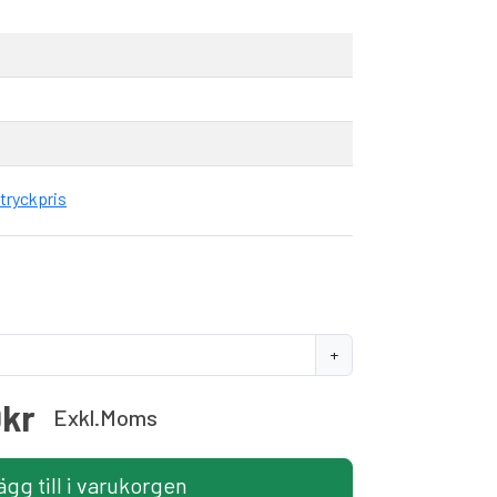
tryckpris
+
0kr
Exkl.moms
ägg till i varukorgen