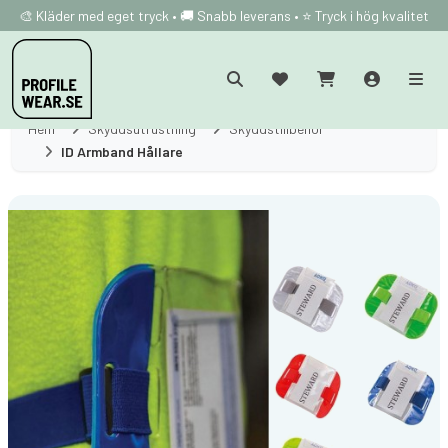
🎨 Kläder med eget tryck • 🚚 Snabb leverans • ⭐ Tryck i hög kvalitet
Hem
Skyddsutrustning
Skyddstillbehör
ID Armband Hållare