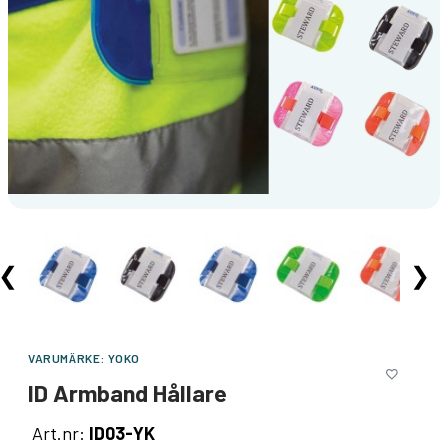
❮
❯
VARUMÄRKE:
YOKO
ID Armband Hållare
Art.nr:
ID03-YK