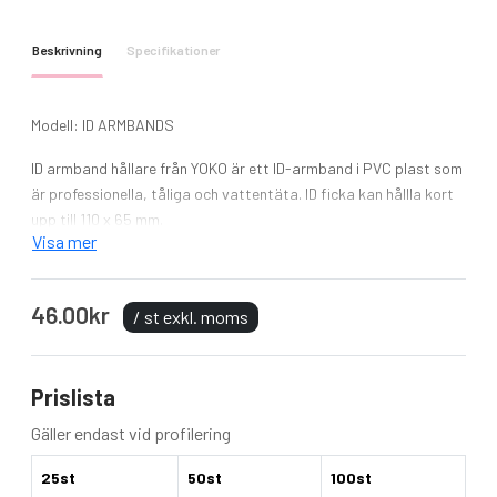
Beskrivning
Specifikationer
Modell: ID ARMBANDS
ID armband hållare från YOKO är ett ID-armband i PVC plast som
är professionella, tåliga och vattentäta. ID ficka kan hållla kort
upp till 110 x 65 mm.
Visa mer
Anpassningsbara med elastiska band för bekvämlighet och
tydlig synlighet. Perfect för digital utskrift. Idealisk för
46.00kr
räddningstjänsten, säkerhetsbolag etc.
/ st exkl. moms
Enkel att rengöra - bara torka av.
Prislista
Tyg: PVC plast
Färg: Svart, Blå, Fluorescent Grön, Fluorescent Orange,
Gäller endast vid profilering
Fluorescent Rosa, Fluorescent Gul, Röd och Silver
Storlek: One-Size
25st
50st
100st