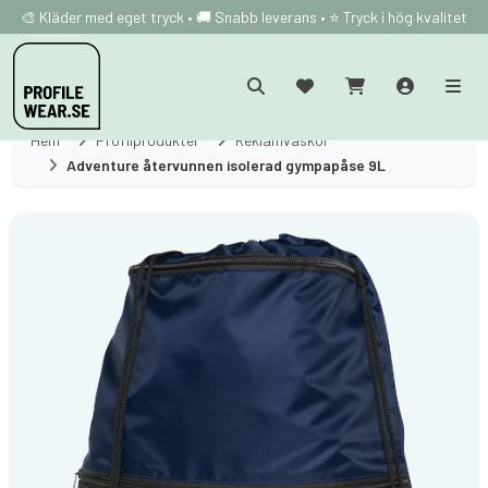
🎨 Kläder med eget tryck • 🚚 Snabb leverans • ⭐ Tryck i hög kvalitet
Hem
Profilprodukter
Reklamväskor
Adventure återvunnen isolerad gympapåse 9L