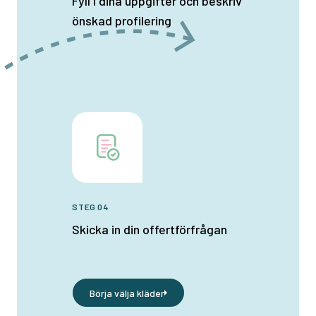
Fyll i dina uppgifter och beskriv
önskad profilering
STEG 04
Skicka in din offertförfrågan
Börja välja kläder