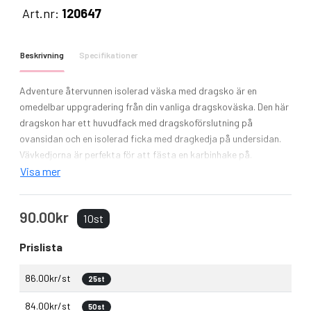
Art.nr:
120647
Beskrivning
Specifikationer
Adventure återvunnen isolerad väska med dragsko är en
omedelbar uppgradering från din vanliga dragskoväska. Den här
dragskon har ett huvudfack med dragskoförslutning på
ovansidan och en isolerad ficka med dragkedja på undersidan.
Vävkedjorna är perfekta för att fästa en karbinhake på.
Visa mer
90.00kr
10st
Prislista
86.00kr/st
25st
84.00kr/st
50st