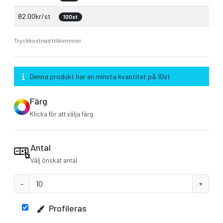
82.00kr/st
100st
Tryckkostnad tillkommer
Denna produkt har en minsta kvantitet på 10st
Färg
Klicka för att välja färg
Antal
Välj önskat antal
-
+
Profileras