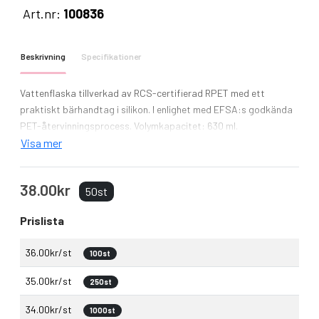
Art.nr:
100836
Beskrivning
Specifikationer
Vattenflaska tillverkad av RCS-certifierad RPET med ett
praktiskt bärhandtag i silikon. I enlighet med EFSA:s godkända
PET-återvinningsprocess. Volymkapacitet: 630 ml.
Visa mer
38.00kr
50st
Prislista
36.00kr/st
100st
35.00kr/st
250st
34.00kr/st
1000st