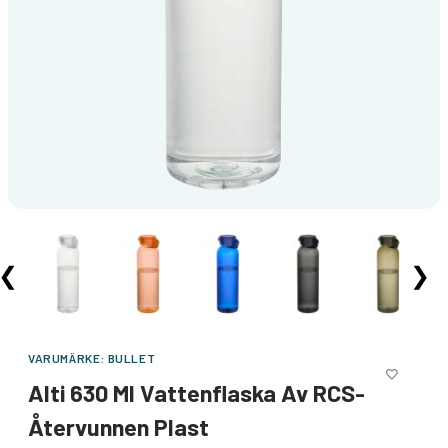
❮
❯
VARUMÄRKE:
BULLET
Alti 630 Ml Vattenflaska Av RCS-
Återvunnen Plast