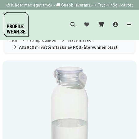
🎨 Kläder med eget tryck • 🚚 Snabb leverans • ⭐ Tryck i hög kvalitet
Hem
Profilprodukter
Vattenflaskor
Alti 630 ml vattenflaska av RCS-återvunnen plast