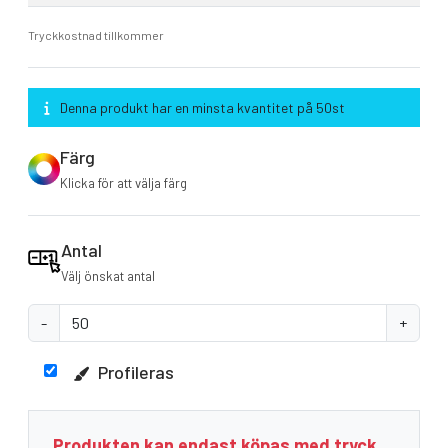
Tryckkostnad tillkommer
Denna produkt har en minsta kvantitet på 50st
Färg
Klicka för att välja färg
Antal
Välj önskat antal
-
+
Profileras
Produkten kan endast köpas med tryck