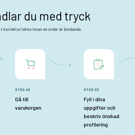
ndlar du med tryck
ett korrektur/skiss innan en order är bindande.
STEG 02
STEG 03
Gå till
Fyll i dina
varukorgen
uppgifter och
beskriv önskad
profilering