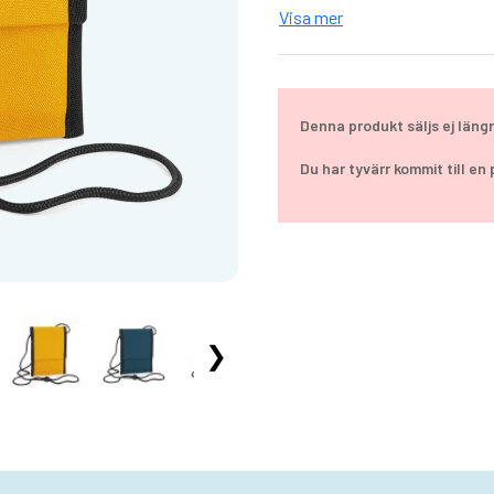
Passficka
Visa mer
Rip-Strip™ stängning
Justerbar halsrem
TearAway-etikett för enke
En storlek: 18 x 14 x 1 cm
Denna produkt säljs ej läng
Du har tyvärr kommit till en
❯