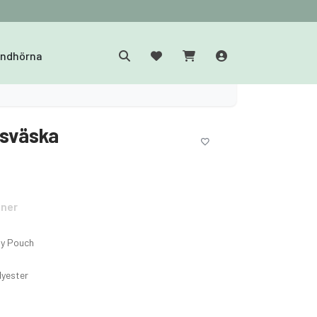
yndhörna
sväska
oner
dy Pouch
lyester