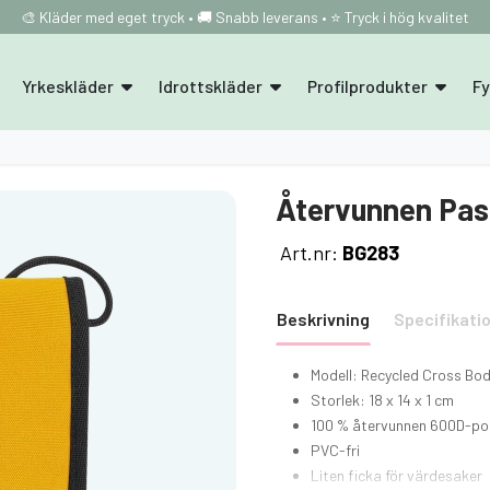
🎨 Kläder med eget tryck • 🚚 Snabb leverans • ⭐ Tryck i hög kvalitet
Yrkeskläder
Idrottskläder
Profilprodukter
F
Återvunnen Pas
Art.nr:
BG283
Beskrivning
Specifikati
Modell: Recycled Cross Bo
Storlek: 18 x 14 x 1 cm
100 % återvunnen 600D-po
PVC-fri
Liten ficka för värdesaker