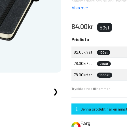
bandmärkare och 80 ark, fodrat
Visa mer
84.00kr
50st
Prislista
82.00kr/st
100st
78.00kr/st
250st
78.00kr/st
1000st
Tryckkostnad tillkommer
❯
Denna produkt har en minst
Färg