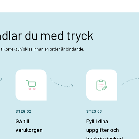
ndlar du med tryck
ett korrektur/skiss innan en order är bindande.
STEG 02
STEG 03
Gå till
Fyll i dina
varukorgen
uppgifter och
beskriv önskad