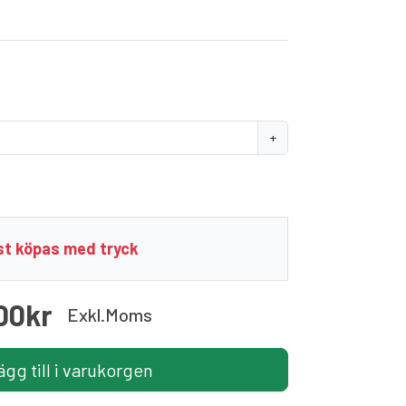
+
t köpas med tryck
00kr
Exkl.moms
ägg till i varukorgen