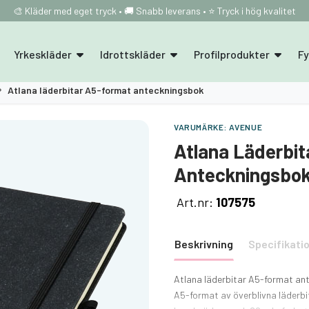
🎨 Kläder med eget tryck • 🚚 Snabb leverans • ⭐ Tryck i hög kvalitet
Yrkeskläder
Idrottskläder
Profilprodukter
F
Atlana läderbitar A5-format anteckningsbok
VARUMÄRKE:
AVENUE
Atlana Läderbi
Anteckningsbo
Art.nr:
107575
Beskrivning
Specifikati
Atlana läderbitar A5-format ant
A5-format av överblivna läderbi