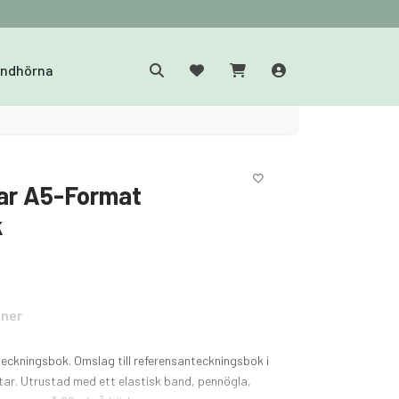
yndhörna
tar A5-Format
k
oner
eckningsbok. Omslag till referensanteckningsbok i
tar. Utrustad med ett elastisk band, pennögla,