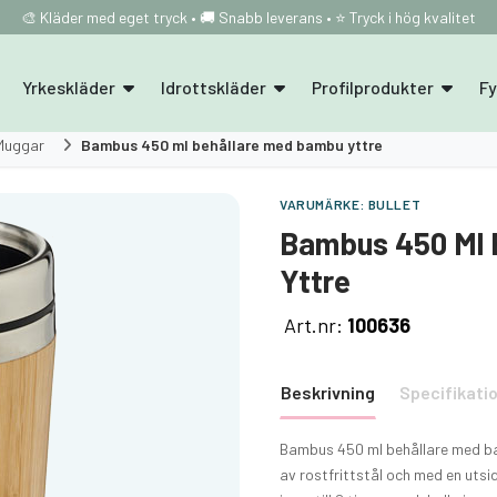
🎨 Kläder med eget tryck • 🚚 Snabb leverans • ⭐ Tryck i hög kvalitet
Yrkeskläder
Idrottskläder
Profilprodukter
F
Muggar
Bambus 450 ml behållare med bambu yttre
VARUMÄRKE:
BULLET
Bambus 450 Ml 
Yttre
Art.nr:
100636
Beskrivning
Specifikati
Bambus 450 ml behållare med ba
av rostfrittstål och med en utsi