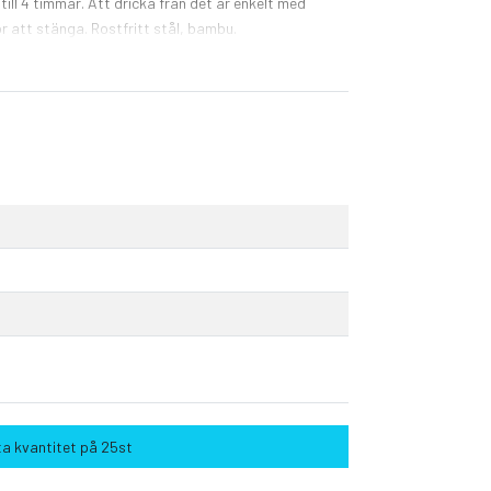
p till 4 timmar. Att dricka från det är enkelt med
r att stänga. Rostfritt stål, bambu.
a kvantitet på 25st