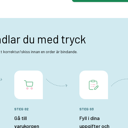
ndlar du med tryck
ett korrektur/skiss innan en order är bindande.
STEG 02
STEG 03
Gå till
Fyll i dina
varukorgen
uppgifter och