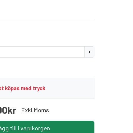
+
t köpas med tryck
00kr
Exkl.moms
ägg till i varukorgen