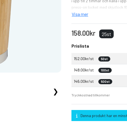
i upp till 2 timmar och kalla i up
press-on locket med skjutlock fö
Visa mer
158.00kr
25st
Prislista
152.00kr/st
50st
148.00kr/st
100st
146.00kr/st
500st
❯
Tryckkostnad tillkommer
Denna produkt har en minst