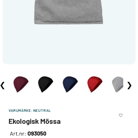
❮
❯
VARUMÄRKE:
NEUTRAL
Ekologisk Mössa
Art.nr:
O93050