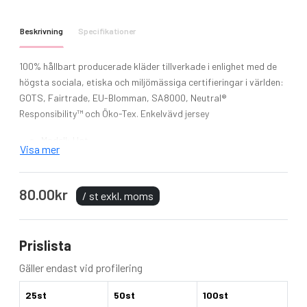
Beskrivning
Specifikationer
100% hållbart producerade kläder tillverkade i enlighet med de
högsta sociala, etiska och miljömässiga certifieringar i världen:
GOTS, Fairtrade, EU-Blomman, SA8000, Neutral®
Responsibility™ och Öko-Tex.
Enkelvävd jersey
Modell: Hat
Visa mer
Material: 100% bomull
Vikt: 155 g/m²
Skötselråd: Tvätt 40 ° C
80.00kr
/ st exkl. moms
Fairtrade-certifierad bomull
Certifierad ekologisk kammad bomull
Prislista
Gäller endast vid profilering
25st
50st
100st