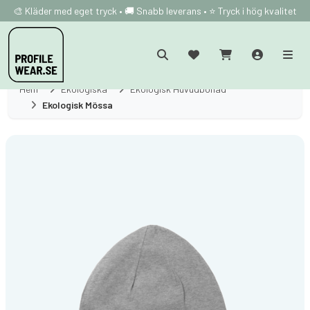
🎨 Kläder med eget tryck • 🚚 Snabb leverans • ⭐ Tryck i hög kvalitet
Hem
Ekologiska
Ekologisk Huvudbonad
Ekologisk Mössa