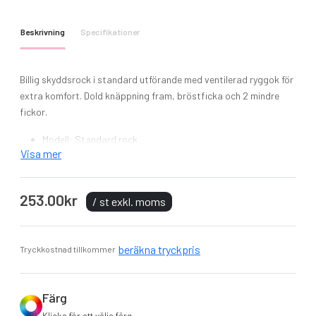
Beskrivning
Specifikationer
Billig skyddsrock i standard utförande med ventilerad ryggok för
extra komfort. Dold knäppning fram, bröstficka och 2 mindre
fickor.
Modell: Standard rock
Visa mer
Material: 65%polyester o 35% bomull som inte krymper
Vikt: 245g
Skötselråd: Tvätt 40 ° C
253.00kr
/ st exkl. moms
Slitstark tyg hållbar twill med utmärkt hållbara färger
Dold knapp fram för enkel åtkomst
3 fickor för gott om förvaring
beräkna tryckpris
Tryckkostnad tillkommer
Två lägre fickor
Färg