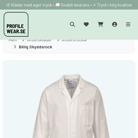
🎨 Kläder med eget tryck • 🚚 Snabb leverans • ⭐ Tryck i hög kvalitet
Hem
Arbetskläder
Arbetsrockar
Billig Skyddsrock