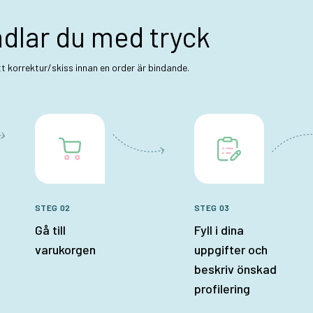
ndlar du med tryck
ett korrektur/skiss innan en order är bindande.
STEG 02
STEG 03
Gå till
Fyll i dina
varukorgen
uppgifter och
beskriv önskad
profilering