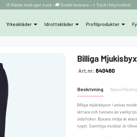
🎨 Kläder med eget tryck • 🚚 Snabb leverans • ⭐ Tryck i hög kvalitet
Yrkeskläder
Idrottskläder
Profilprodukter
F
Billiga Mjukisby
Art.nr:
640460
Beskrivning
Specifikati
Billiga mjukisbyxor i unisex mod
lättare och tunnare än vanlig t
sidofickor. Byxans midja är ela
tyget. Samtliga muddar är tillve