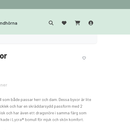
yndhörna
xor
oner
ell som både passar herr och dam. Dessa byxor är lite
jocklek och har en skräddarsydd passform med 2
stisk och har även ett dragsnöre i samma färg som
rkade i Lycra® bomull för mjuk och skön komfort.