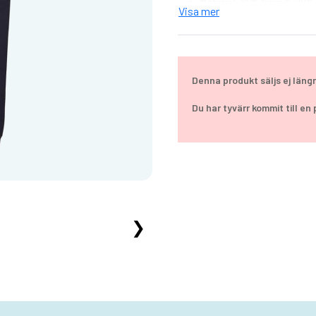
Material: 80% bomull, 20%
Visa mer
Vikt: 240 g/m²
Storlekar: S - 2XL
Denna produkt säljs ej läng
Du har tyvärr kommit till en
❯