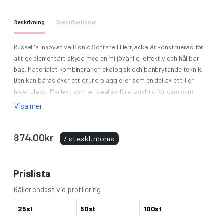
Beskrivning
Specifikationer
Russell's innovativa Bionic Softshell Herrjacka är konstruerad för
att ge elementärt skydd med en miljövänlig, effektiv och hållbar
bas. Materialet kombinerar en ekologisk och banbrytande teknik.
Den kan bäras över ett grund plagg eller som en del av ett fler
lager plagg. Perfekt som en idealisk företagsbild för dem som
söker moderna ytterkläder för att fräscha sitt
Visa mer
företagsutseende. Denna utmärkta passande softshelljacka
med sin tidlösa design är mycket vatten- och vindbeständig.
874.00kr
Bionic-Finish® Eco gör att jackan är vattenavstötande på ett
/ st exkl. moms
ekologiskt sätt. Perfekt för att framhäva en proffsig och seriös
företagsbild för dem som letar efter en modern design av
ytterkläder för att matcha deras företagslook.
Prislista
Modell: Men´s Bionic Softshell Jacket
Gäller endast vid profilering
Material: 94% polyester / 6% elastan
25st
50st
100st
Ytvikt: 320 g/m²