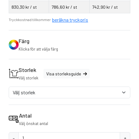
Passform: Slim fit
830,30 kr / st
786,60 kr / st
742,90 kr / st
Skötselråd: Tvätt 40 ° C
Bionic-Finish® Eco (3-lagers softshell med hydrofobt
beräkna tryckpris
Tryckkostnad tillkommer
membran)
Fluor och PFC fri
Vind och vattentät (5000 mm)
Färg
Andningsbar (5000 g / m² under 24 timmar)
Klicka för att välja färg
Vertikal och rigid krage
Hydroshell luftpaneler vid armhålorna
Dragkedjade bröst-, arm- och sidfickor
Storlek
Visa storleksguide
Nätpanels ficka för media och mobil enheter inuti
Välj storlek
Justerbara ärm fållar
Tidlös formad passform
Optimala tryckegenskaper vid profilering
Antal
Välj önskat antal
-
+