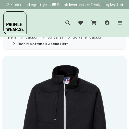
🎨 Kläder med eget tryck • 🚚 Snabb leverans • ⭐ Tryck i hög kvalitet
Hem
Jackor
Softshell
Softshell Jackor
Bionic Softshell Jacka Herr