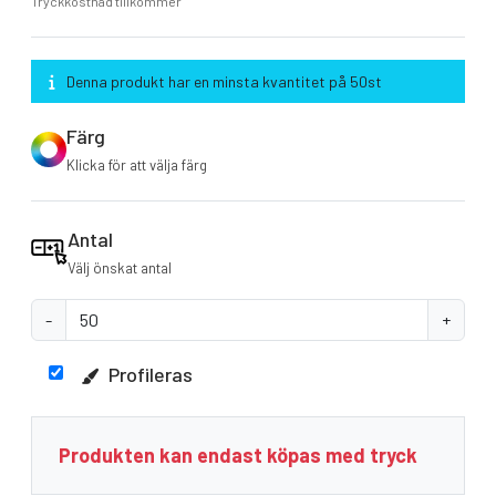
Tryckkostnad tillkommer
Denna produkt har en minsta kvantitet på 50st
Färg
Klicka för att välja färg
Antal
Välj önskat antal
-
+
Profileras
Produkten kan endast köpas med tryck