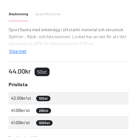
Beskrivning
Specifikationer
Sportflaska med enkelvägg i slitstarkt material och skruvlock.
Splitter-, fläck- och luktresistent. Locket har en rem för att lätt
bära med sig. BPA-fri. Volymkapacitet 500 ml.
Visa mer
44.00kr
50st
Prislista
42.00kr/st
100st
41.00kr/st
250st
41.00kr/st
1000st