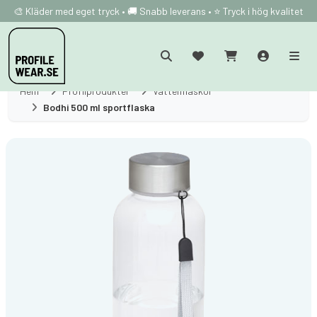
🎨 Kläder med eget tryck • 🚚 Snabb leverans • ⭐ Tryck i hög kvalitet
Hem
Profilprodukter
Vattenflaskor
Bodhi 500 ml sportflaska