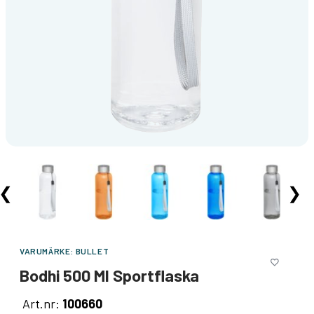
❮
❯
VARUMÄRKE:
BULLET
Bodhi 500 Ml Sportflaska
Art.nr:
100660