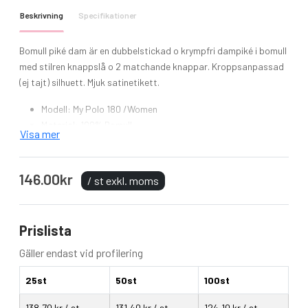
Beskrivning
Specifikationer
Bomull piké dam är en dubbelstickad o krympfri dampiké i bomull
med stilren knappslå o 2 matchande knappar.
Kroppsanpassad
(ej tajt) silhuett. Mjuk satinetikett.
Modell: My Polo 180 /Women
Material: 100% Bomull
Visa mer
Vikt: 180 g/m²
Skötselråd: Tvätt 40 ° C
Passform: Regular Fit
146.00kr
/ st exkl. moms
Modern klassisk stil
1x1 ribbade manschetter
Modern förstärkt knappslå med två knappar
Prislista
Ringspunnen bomull
1x1 ribbstickad krage
Gäller endast vid profilering
Axelsöm med förstärkningsband och bekväm nacktejp
25st
50st
100st
Ton i ton-knappar
Ultramjuk satinetikett
138,70 kr / st
131,40 kr / st
124,10 kr / st