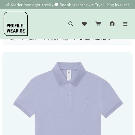
🎨 Kläder med eget tryck • 🚚 Snabb leverans • ⭐ Tryck i hög kvalitet
Hem
Pikéer
Dam Pikéer
Bomull Piké Dam