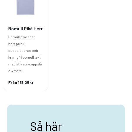
Bomull Piké Herr
Bomull piké är en
herr piké i
dubbelstickad och
krympfri bomull textil
med stilren knappslå
o 3 matc..
Från 151.25kr
Så här