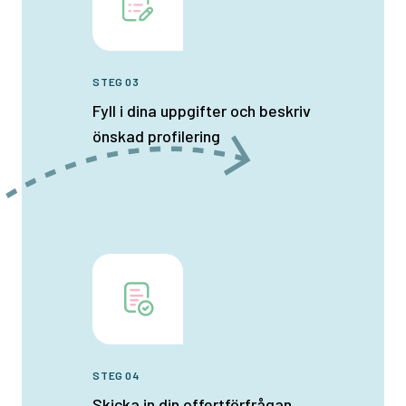
STEG 03
Fyll i dina uppgifter och beskriv
önskad profilering
STEG 04
Skicka in din offertförfrågan