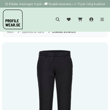
🎨 Kläder med eget tryck • 🚚 Snabb leverans • ⭐ Tryck i hög kvalitet
Hem
Sjukhus & Vård
Chinos Stretch