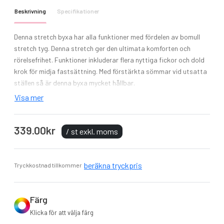
Beskrivning
Specifikationer
Denna stretch byxa har alla funktioner med fördelen av bomull
stretch tyg. Denna stretch ger den ultimata komforten och
rörelsefrihet. Funktioner inkluderar flera nyttiga fickor och dold
krok för midja fastsättning. Med förstärkta sömmar vid utsatta
ställen så är denna byxa mycket hållbar.
Modell: Stretch Chinos Byxa
Visa mer
Material: 98% bomull, 2% elastan
Vikt: 255 g/m²
339.00kr
Tvätt: 40°
/ st exkl. moms
Portwest DCS innehåller en bomulls rik och elastan mix,
med överlägsen komfort och rörelsefrihet
Reflekterande funktioner på innersidan för ökad synbarhet
beräkna tryckpris
Tryckkostnad tillkommer
3 fickor för gott om förvaring
Krok och spärr stängning
Förstärkt vid alla stresspunkter
Färg
Slim fit design för exceptionell komfort
Klicka för att välja färg
40 UPF-klassat tyg för att blockera 98% av UV-strålarna