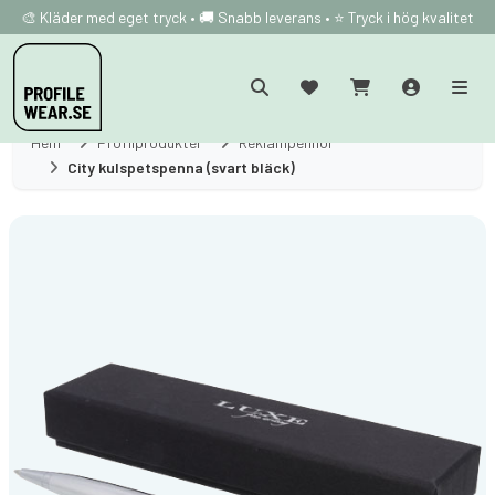
🎨 Kläder med eget tryck • 🚚 Snabb leverans • ⭐ Tryck i hög kvalitet
Hem
Profilprodukter
Reklampennor
City kulspetspenna (svart bläck)