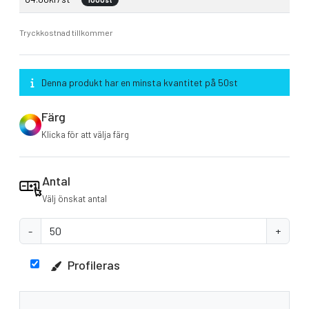
Tryckkostnad tillkommer
Denna produkt har en minsta kvantitet på 50st
Färg
Klicka för att välja färg
Antal
Välj önskat antal
-
+
Profileras