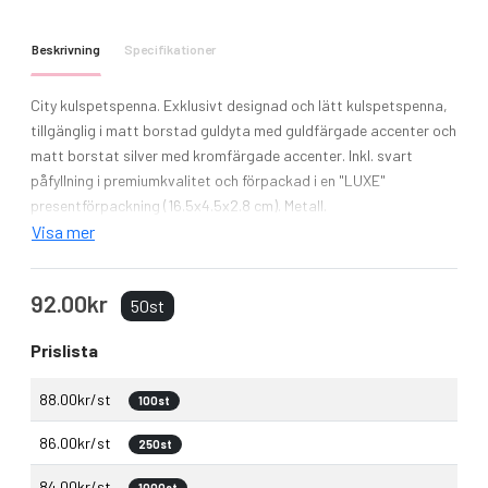
Beskrivning
Specifikationer
City kulspetspenna. Exklusivt designad och lätt kulspetspenna,
tillgänglig i matt borstad guldyta med guldfärgade accenter och
matt borstat silver med kromfärgade accenter. Inkl. svart
påfyllning i premiumkvalitet och förpackad i en "LUXE"
presentförpackning (16.5x4.5x2.8 cm). Metall.
Visa mer
92.00kr
50st
Prislista
88.00kr/st
100st
86.00kr/st
250st
84.00kr/st
1000st