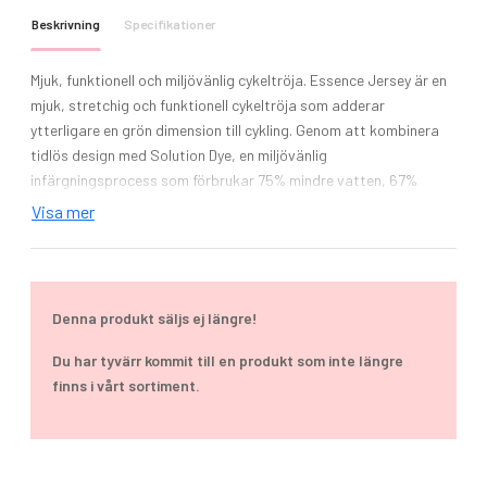
Beskrivning
Specifikationer
Mjuk, funktionell och miljövänlig cykeltröja. Essence Jersey är en
mjuk, stretchig och funktionell cykeltröja som adderar
ytterligare en grön dimension till cykling. Genom att kombinera
tidlös design med Solution Dye, en miljövänlig
infärgningsprocess som förbrukar 75% mindre vatten, 67%
mindre kemikalier och 39% mindre energi jämfört med traditionell
Visa mer
teknik, är Essence Jersey ett perfekt val för miljömedvetna
cyklister. Plagget är dessutom gjort i ett mjukt och funktionellt
material som ger effektiv fukttransport och hög komfort.
Utrustad med fyra ryggfickor (en med dragkedja), reflekterande
Denna produkt säljs ej längre!
logos och silikonprint i ryggslutet som håller tröjan på plats.
Passar perfekt tillsammans med dina andra cykelplagg.
Du har tyvärr kommit till en produkt som inte längre
finns i vårt sortiment.
Modell: ESSENCE JERSEY M
Material: 100% Återvunnen Polyester
Solution Dye – förbrukar mindre vatten, energi och
kemikalier