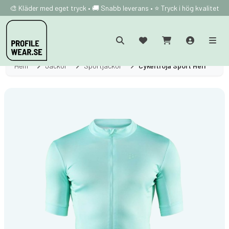
🎨 Kläder med eget tryck • 🚚 Snabb leverans • ⭐ Tryck i hög kvalitet
Hem
Jackor
Sportjackor
Cykeltröja Sport Herr