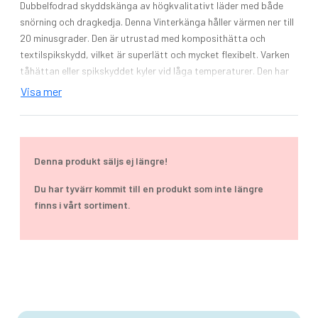
Dubbelfodrad skyddskänga av högkvalitativt läder med både
snörning och dragkedja. Denna Vinterkänga håller värmen ner till
20 minusgrader. Den är utrustad med komposithätta och
textilspikskydd, vilket är superlätt och mycket flexibelt. Varken
tåhättan eller spikskyddet kyler vid låga temperaturer. Den har
en vibramsula av gummi som gör skon mycket komfortabel ohc
Visa mer
ger ett utmärkt grepp. Tester har visat att vibramsulan behåller
sina egenskaper också vid låga temperaturer.
Storlek: 38-47
Denna produkt säljs ej längre!
Skyddsklass: S3 CI
Du har tyvärr kommit till en produkt som inte längre
finns i vårt sortiment.