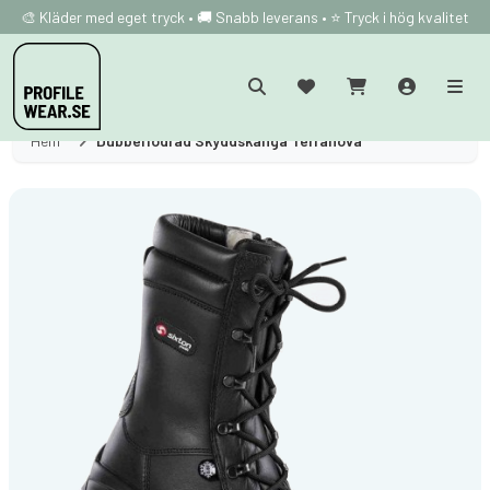
🎨 Kläder med eget tryck • 🚚 Snabb leverans • ⭐ Tryck i hög kvalitet
Hem
Dubbelfodrad Skyddskänga Terranova