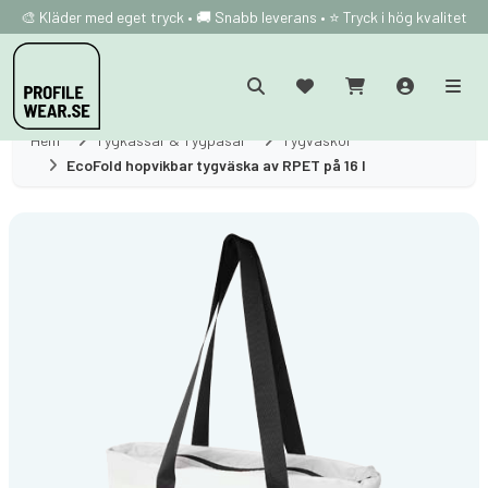
🎨 Kläder med eget tryck • 🚚 Snabb leverans • ⭐ Tryck i hög kvalitet
Hem
Tygkassar & Tygpåsar
Tygväskor
EcoFold hopvikbar tygväska av RPET på 16 l