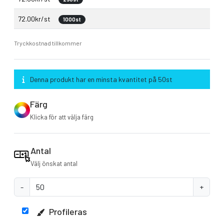
72.00kr/st
1000st
Tryckkostnad tillkommer
Denna produkt har en minsta kvantitet på 50st
Färg
Klicka för att välja färg
Antal
Välj önskat antal
-
+
Profileras