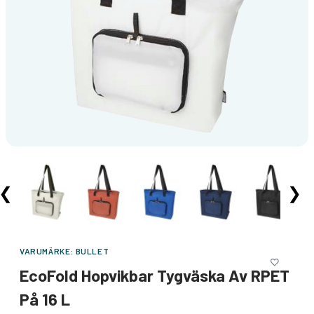
❮
❯
VARUMÄRKE:
BULLET
EcoFold Hopvikbar Tygväska Av RPET
På 16 L