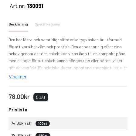
Art.nr:
130091
Beskrivning
Specifikationer
Den här lätta och samtidigt slitstarka tygväskan är utformad
för att vara bekväm och praktisk. Den anpassar sig efter dina
behov genom att den enkelt kan vikas ihop till en kompakt påse
med en ögla för att enkelt kunna hängas upp eller bäras, vilket
gör den perfekt för hektiska dagar, spontana shoppingturer eller
som reservväska. Huvudfacket är rymligt och utrustat med
Visa mer
dragkedja, en ficka fram med dragkedja och två långa handtag i
mjukt kvalitativt bandmaterial. Tillverkad av PVC-fri återvunnen
78.00kr
polyester. Volymkapacitet: 16 liter.
50st
Prislista
74.00kr/st
100st
72.00kr/st
250st