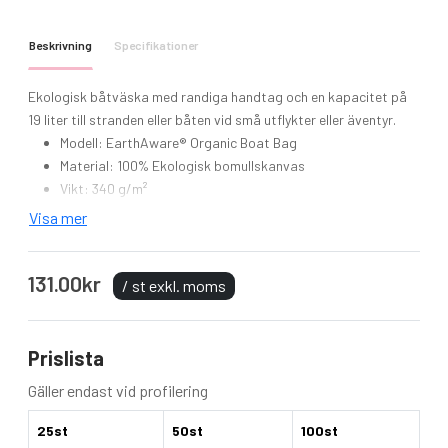
Beskrivning
Specifikationer
Ekologisk båtväska med randiga handtag och en kapacitet på
19 liter till stranden eller båten vid små utflykter eller äventyr.
Modell: EarthAware® Organic Boat Bag
Material: 100% Ekologisk bomullskanvas
Vikt: 340 g/m²
Mått: 36 x 36 x 16 cm
Visa mer
Handtagets längd: 56 cm
Volym: 19 liter
131.00kr
Högkvalitetstyg
/ st exkl. moms
Randiga handtag i mjuk bomullsväv
Kan bäras i hand eller över axeln
Prislista
Gäller endast vid profilering
25st
50st
100st