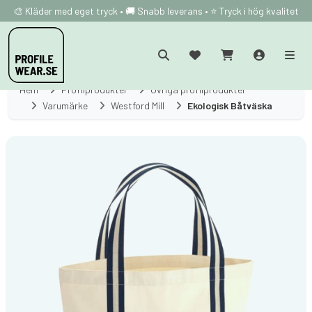
🎨 Kläder med eget tryck • 🚚 Snabb leverans • ⭐ Tryck i hög kvalitet
Hem
Profilprodukter
Övriga profilprodukter
Varumärke
Westford Mill
Ekologisk Båtväska