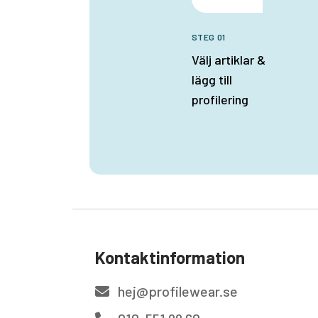
STEG 01
Välj artiklar &
lägg till
profilering
Kontaktinformation
hej@profilewear.se