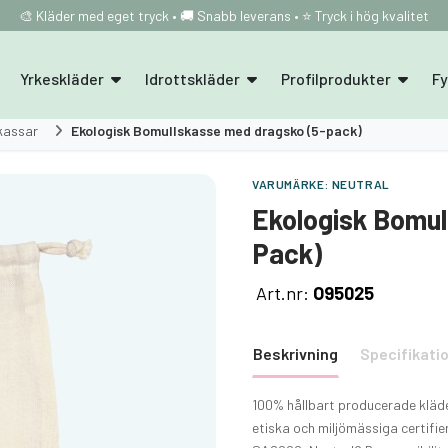
🎨 Kläder med eget tryck • 🚚 Snabb leverans • ⭐ Tryck i hög kvalitet
Yrkeskläder
Idrottskläder
Profilprodukter
F
kassar
Ekologisk Bomullskasse med dragsko (5-pack)
VARUMÄRKE:
NEUTRAL
Ekologisk Bomul
Pack)
Art.nr:
O95025
Beskrivning
Specifikati
100% hållbart producerade kläder
etiska och miljömässiga certifi