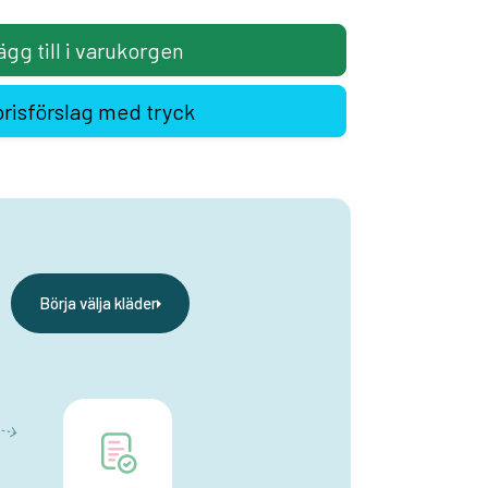
ägg till i varukorgen
prisförslag med tryck
Börja välja kläder