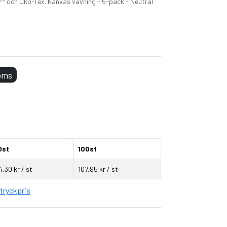
y™ och Öko-Tex.
Kanvas vävning - 5-pack - Neutral
rawstrings
as, Kan strykas
moms
 x 29 cm)
tifierad bomull, Ekologisk bomull, Fair Working
000, EU Ecolabel
0st
100st
4,30 kr / st
107,95 kr / st
tryckpris