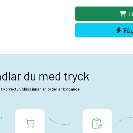
L
Få 
ndlar du med tryck
ett korrektur/skiss innan en order är bindande.