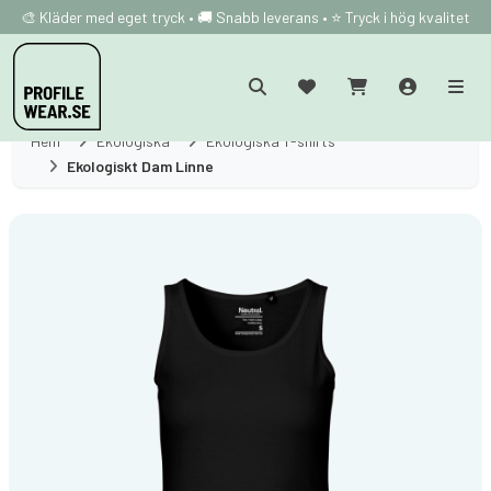
🎨 Kläder med eget tryck • 🚚 Snabb leverans • ⭐ Tryck i hög kvalitet
Hem
Ekologiska
Ekologiska T-shirts
Ekologiskt Dam Linne