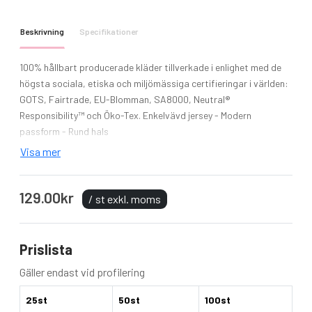
Beskrivning
Specifikationer
100% hållbart producerade kläder tillverkade i enlighet med de
högsta sociala, etiska och miljömässiga certifieringar i världen:
GOTS, Fairtrade, EU-Blomman, SA8000, Neutral®
Responsibility™ och Öko-Tex.
Enkelvävd jersey - Modern
passform - Rund hals
Visa mer
Modell: Ladies´ Tank Top
Material: 100% bomull
Vikt: 155 g/m²
129.00kr
/ st exkl. moms
Skötselråd: Tvätt 40 ° C, Kan torktumlas, Kan strykas
Fairtrade-certifierad bomull
Kammad ekologisk bomull
Prislista
Stickad enkeltröja
Modern passform
Gäller endast vid profilering
Tjocka remmar
25st
50st
100st
Kantband på remmar