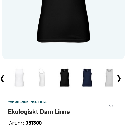
❮
❯
VARUMÄRKE:
NEUTRAL
Ekologiskt Dam Linne
Art.nr:
O81300