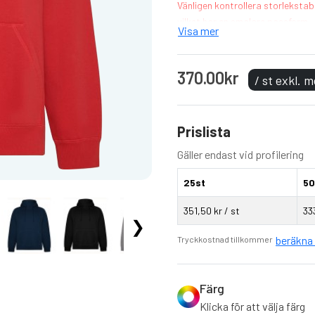
Vänligen kontrollera storlekstabe
vilket har en smalare passform.
Visa mer
Modell: Vinson Organic Ho
Material: 60% bomull / 40%
370.00kr
/ st exkl. 
polyester / 7% viskos)
Vikt: 310 g/m²
Tvätt: 40 ° C
Prislista
Certifikat: Fair Working C
Recycled Polyester
Gäller endast vid profilering
Unisex hoodie
Ekologisk bomull/återvunn
25st
50
Känguruficka
Fodrad huva i single jersey
351,50 kr / st
33
❯
Dragsnöre, broderade öljet
beräkna 
Tryckkostnad tillkommer
Krage, muddar och linning i
Avrivbar etikett
Färg
Klicka för att välja färg