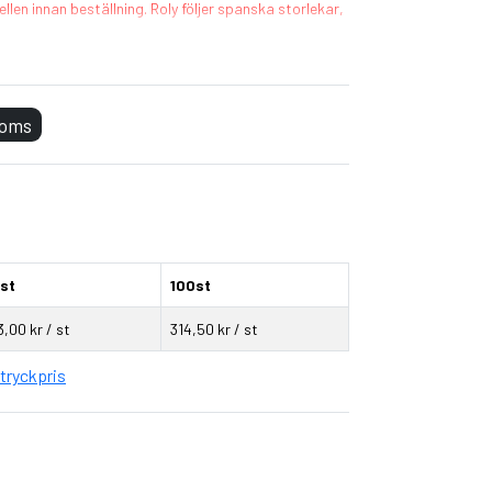
llen innan beställning. Roly följer spanska storlekar,
oded Sweatshirt
 polyester (Heather Grey: 53% bomull / 40%
moms
onditions, Oeko-Tex, Organic Cotton, REACH,
en polyester
st
100st
3,00 kr / st
314,50 kr / st
ter
tryckpris
 2x1 ribbstickning