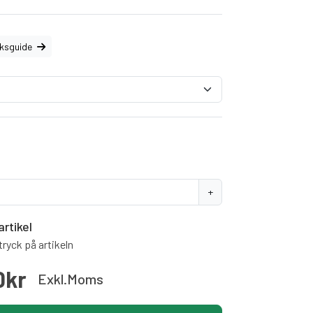
eksguide
+
artikel
ryck på artikeln
0kr
Exkl.moms