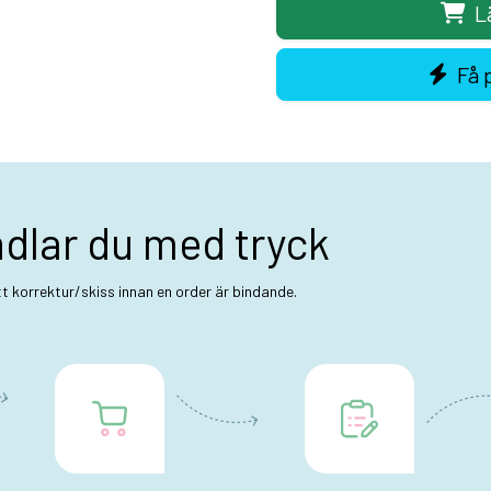
L
Få 
ndlar du med tryck
ett korrektur/skiss innan en order är bindande.