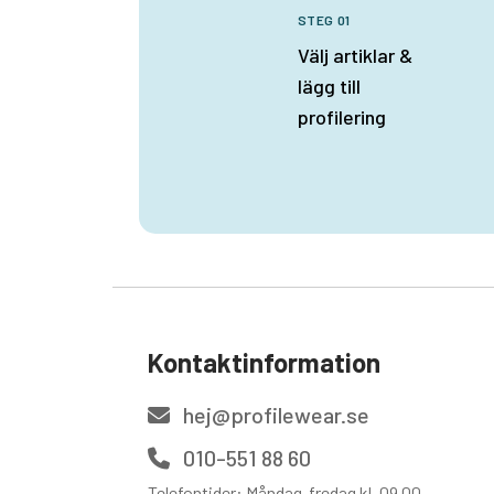
STEG 01
Välj artiklar &
lägg till
profilering
Kontaktinformation
hej@profilewear.se
010-551 88 60
Telefontider: Måndag-fredag kl. 09.00-