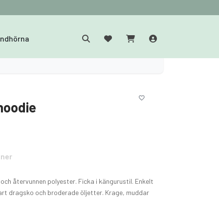
yndhörna
hoodie
oner
och återvunnen polyester. Ficka i kängurustil. Enkelt
bart dragsko och broderade öljetter. Krage, muddar