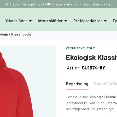
🎨 Kläder med eget tryck • 🚚 Snabb leverans • ⭐ Tryck i hög kvalitet
Yrkeskläder
Idrottskläder
Profilprodukter
F
ologisk Klasshoodie
VARUMÄRKE:
ROLY
Ekologisk Klass
Art.nr:
SU1074-RY
Beskrivning
Specifikati
Hoodie unisex i ekologisk bomull 
jerseyfoder i huvan. Runt juster
och midjeband i 2x1 ribbad tyg.