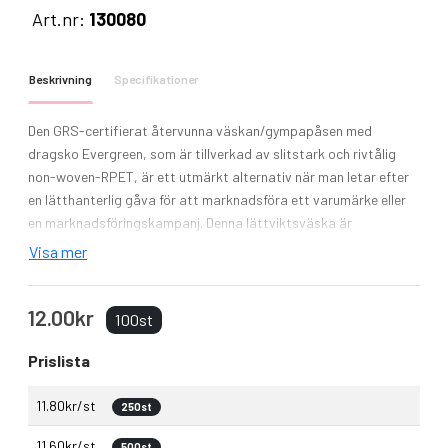
Art.nr:
130080
Beskrivning
Specifikationer
Den GRS-certifierat återvunna väskan/gympapåsen med
dragsko Evergreen, som är tillverkad av slitstark och rivtålig
non-woven-RPET, är ett utmärkt alternativ när man letar efter
en lätthanterlig gåva för att marknadsföra ett varumärke eller
en marknadsföringskampanj. Denna lättviktsväska är
budgetvänlig och har en dragsko som gör den lätt att bära över
Visa mer
axeln eller som ryggsäck. Volymkapacitet: 5 liter. Klarar upp till 5
kg vikt.
12.00kr
100st
Prislista
11.80kr/st
250st
11.60kr/st
500st