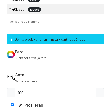
11.40kr/st
1000st
Tryckkostnad tillkommer
Denna produkt har en minsta kvantitet på 100st
Färg
Klicka för att välja färg
Antal
Välj önskat antal
-
+
Profileras