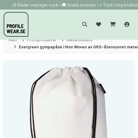
🎨 Kläder med eget tryck • 🚚 Snabb leverans • ⭐ Tryck i hög kvalite
Hem
Profilprodukter
Reklamväskor
Evergreen gympapåse i Non Woven av GRS-återvunnet materi