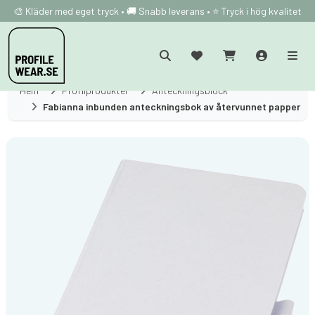
🎨 Kläder med eget tryck • 🚚 Snabb leverans • ⭐ Tryck i hög kvalitet
Hem
Profilprodukter
Anteckningsblock
Fabianna inbunden anteckningsbok av återvunnet papper