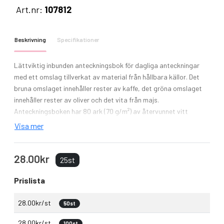
Art.nr:
107812
Beskrivning
Specifikationer
Lättviktig inbunden anteckningsbok för dagliga anteckningar
med ett omslag tillverkat av material från hållbara källor. Det
bruna omslaget innehåller rester av kaffe, det gröna omslaget
innehåller rester av oliver och det vita från majs.
Anteckningsboken har 80 ark (70 g/m²) av återvunnet vitt
linjerat papper.
Visa mer
28.00kr
25st
Prislista
28.00kr/st
50st
28.00kr/st
100st