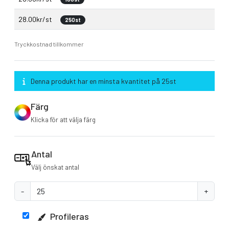
28.00kr/st
250st
Tryckkostnad tillkommer
Denna produkt har en minsta kvantitet på 25st
Färg
Klicka för att välja färg
Antal
Välj önskat antal
-
+
Profileras