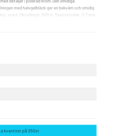
med detaljer i polerad krom. Den smidiga
lningen med halvgelbläck ger en bekväm och smidig
ärg: svart. Skrivlängd: 500 m. Spetsstorlek: 0,7 mm.
ta kvantitet på 250st