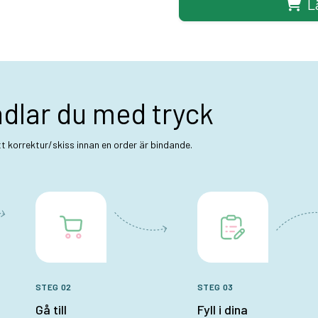
L
ndlar du med tryck
ett korrektur/skiss innan en order är bindande.
STEG 02
STEG 03
Gå till
Fyll i dina