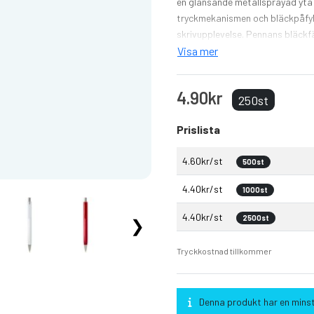
en glänsande metallsprayad yta 
tryckmekanismen och bläckpåfyl
skrivupplevelse. Pennans bläckf
Visa mer
4.90kr
250st
Prislista
4.60kr/st
500st
4.40kr/st
1000st
4.40kr/st
2500st
❯
Tryckkostnad tillkommer
Denna produkt har en mins