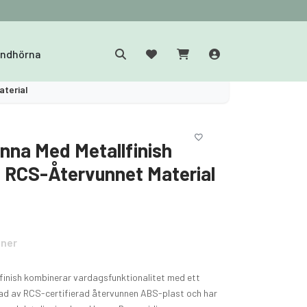
yndhörna
aterial
nna Med Metallfinish
v RCS-Återvunnet Material
oner
finish kombinerar vardagsfunktionalitet med ett
rkad av RCS-certifierad återvunnen ABS-plast och har