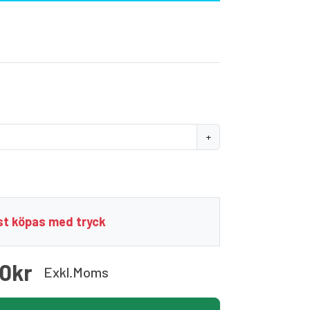
+
t köpas med tryck
00kr
Exkl.moms