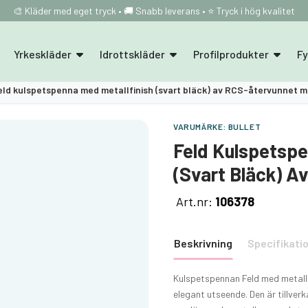
🎨 Kläder med eget tryck • 🚚 Snabb leverans • ⭐ Tryck i hög kvalitet
Yrkeskläder
Idrottskläder
Profilprodukter
F
eld kulspetspenna med metallfinish (svart bläck) av RCS-återvunnet m
VARUMÄRKE:
BULLET
Feld Kulspetspe
(svart Bläck) A
Art.nr:
106378
Beskrivning
Specifikati
Kulspetspennan Feld med metall
elegant utseende. Den är tillve