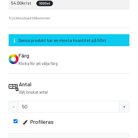
54.00kr/st
1000st
Tryckkostnad tillkommer
Denna produkt har en minsta kvantitet på 50st
Färg
Klicka för att välja färg
Antal
Välj önskat antal
-
+
Profileras