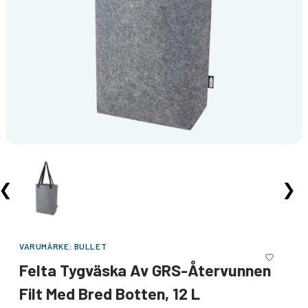
❮
❯
VARUMÄRKE:
BULLET
Felta Tygväska Av GRS-Återvunnen
Filt Med Bred Botten, 12 L