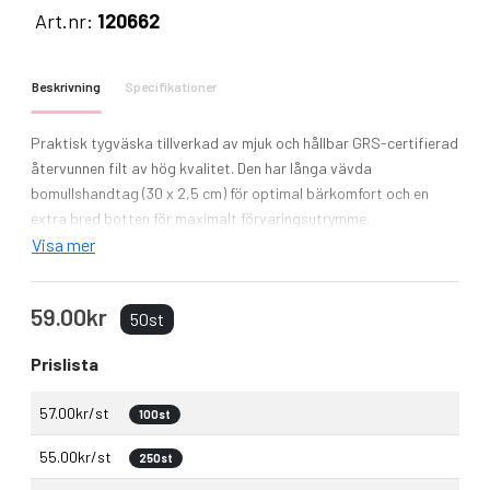
Art.nr:
120662
Beskrivning
Specifikationer
Praktisk tygväska tillverkad av mjuk och hållbar GRS-certifierad
återvunnen filt av hög kvalitet. Den har långa vävda
bomullshandtag (30 x 2,5 cm) för optimal bärkomfort och en
extra bred botten för maximalt förvaringsutrymme.
Visa mer
59.00kr
50st
Prislista
57.00kr/st
100st
55.00kr/st
250st