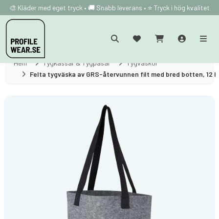
🎨 Kläder med eget tryck • 🚚 Snabb leverans • ⭐ Tryck i hög kvalitet
Hem
Tygkassar & Tygpåsar
Tygväskor
Felta tygväska av GRS-återvunnen filt med bred botten, 12 l