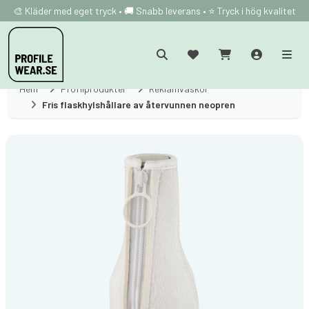
🎨 Kläder med eget tryck • 🚚 Snabb leverans • ⭐ Tryck i hög kvalitet
Hem
Profilprodukter
Reklamväskor
Fris flaskhylshållare av återvunnen neopren