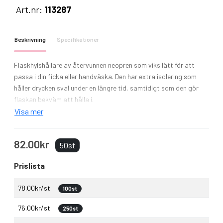
Art.nr:
113287
Beskrivning
Specifikationer
Flaskhylshållare av återvunnen neopren som viks lätt för att
passa i din ficka eller handväska. Den har extra isolering som
håller drycken sval under en längre tid, samtidigt som den gör
flaskan bekväm att hålla i.
Visa mer
82.00kr
50st
Prislista
78.00kr/st
100st
76.00kr/st
250st