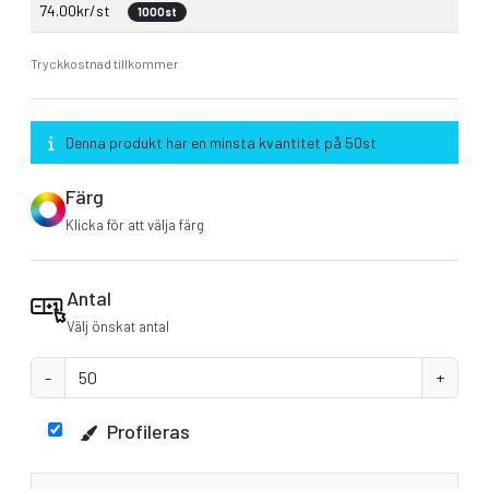
74.00kr/st
1000st
Tryckkostnad tillkommer
Denna produkt har en minsta kvantitet på 50st
Färg
Klicka för att välja färg
Antal
Välj önskat antal
-
+
Profileras