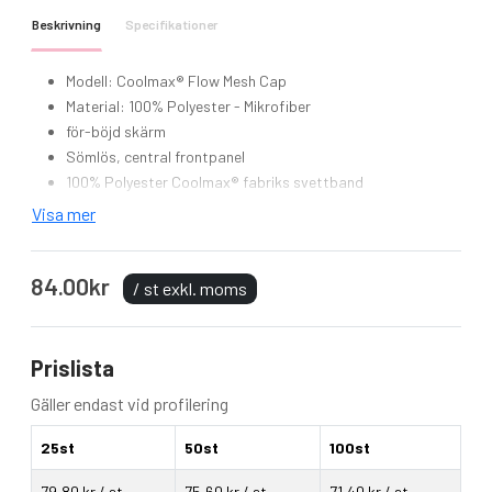
Beskrivning
Specifikationer
Modell: Coolmax® Flow Mesh Cap
Material: 100% Polyester - Mikrofiber
för-böjd skärm
Sömlös, central frontpanel
100% Polyester Coolmax® fabriks svettband
Maskade ventilation paneler
Visa mer
Förbättrad synlighet med reflekterande accenter
Rip-Strip ™ storlek justerare
84.00kr
/ st exkl. moms
Prislista
Gäller endast vid profilering
25st
50st
100st
79,80 kr / st
75,60 kr / st
71,40 kr / st