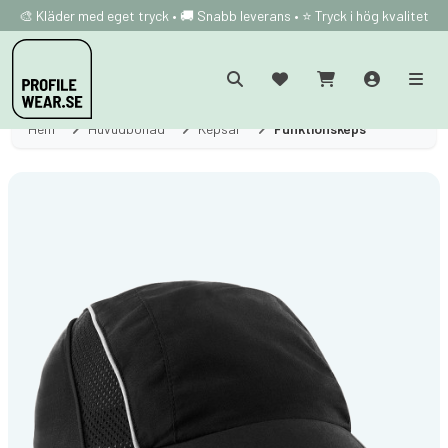
🎨 Kläder med eget tryck • 🚚 Snabb leverans • ⭐ Tryck i hög kvalitet
Hem
Huvudbonad
Kepsar
Funktionskeps