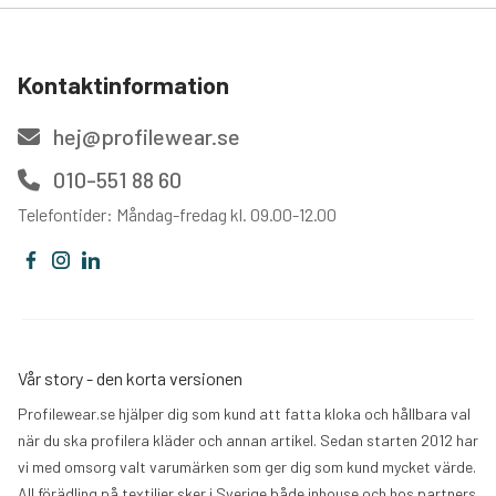
Kontaktinformation
hej@profilewear.se
010-551 88 60
Telefontider: Måndag-fredag kl. 09.00-12.00
Vår story - den korta versionen
Profilewear.se hjälper dig som kund att fatta kloka och hållbara val
när du ska profilera kläder och annan artikel. Sedan starten 2012 har
vi med omsorg valt varumärken som ger dig som kund mycket värde.
All förädling på textilier sker i Sverige både inhouse och hos partners