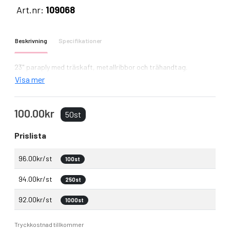
Art.nr:
109068
Beskrivning
Specifikationer
23" paraply med träskaft, metallribbor och trähandtag.
Visa mer
100.00kr
50st
Prislista
96.00kr/st
100st
94.00kr/st
250st
92.00kr/st
1000st
Tryckkostnad tillkommer