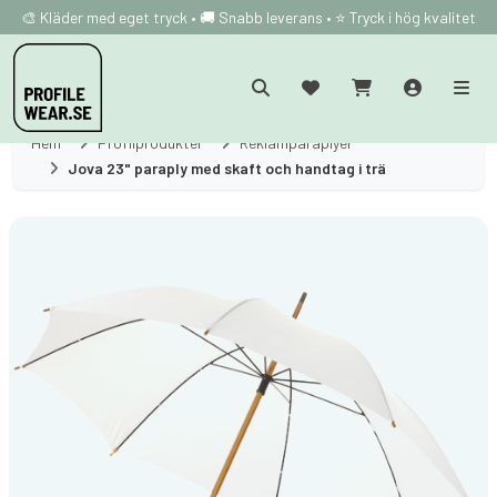
🎨 Kläder med eget tryck • 🚚 Snabb leverans • ⭐ Tryck i hög kvalitet
Hem
Profilprodukter
Reklamparaplyer
Jova 23" paraply med skaft och handtag i trä