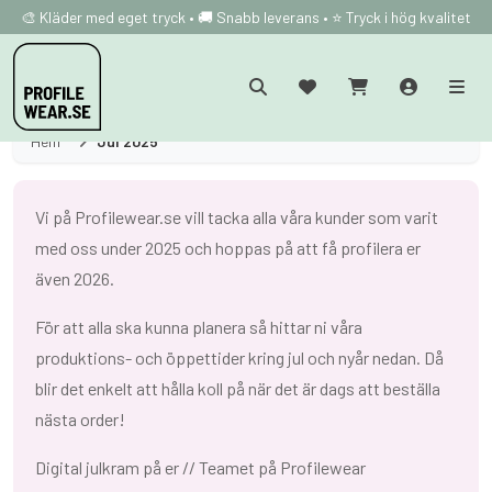
🎨 Kläder med eget tryck • 🚚 Snabb leverans • ⭐ Tryck i hög kvalitet
Hem
Jul 2025
Vi på Profilewear.se vill tacka alla våra kunder som varit
med oss under 2025 och hoppas på att få profilera er
även 2026.
För att alla ska kunna planera så hittar ni våra
produktions- och öppettider kring jul och nyår nedan. Då
blir det enkelt att hålla koll på när det är dags att beställa
nästa order!
Digital julkram på er // Teamet på Profilewear