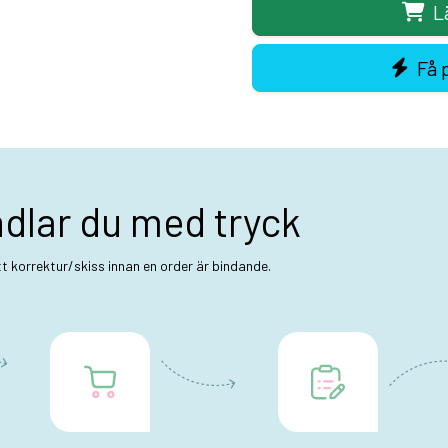
L
Få 
ndlar du med tryck
ett korrektur/skiss innan en order är bindande.