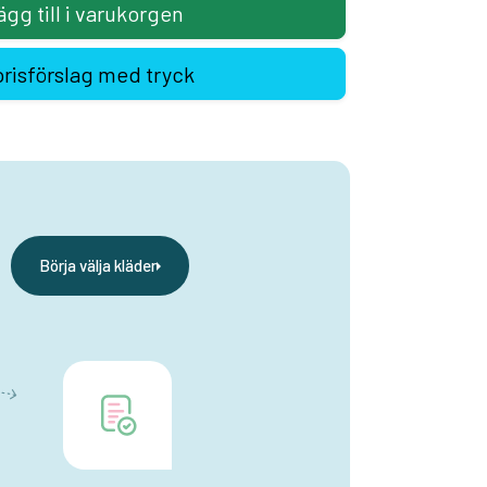
ägg till i varukorgen
prisförslag med tryck
Börja välja kläder