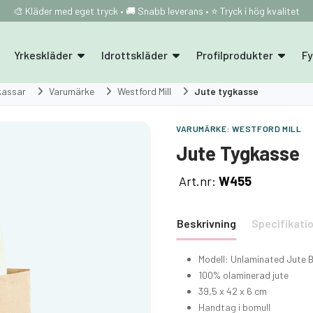
🎨 Kläder med eget tryck • 🚚 Snabb leverans • ⭐ Tryck i hög kvalitet
Yrkeskläder
Idrottskläder
Profilprodukter
F
kassar
Varumärke
Westford Mill
Jute tygkasse
VARUMÄRKE:
WESTFORD MILL
Jute Tygkasse
Art.nr:
W455
Beskrivning
Specifikati
Modell: Unlaminated Jute 
100% olaminerad jute
39,5 x 42 x 6 cm
Handtag i bomull