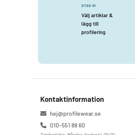
STEG 01
Välj artiklar &
lägg till
profilering
Kontaktinformation
hej@profilewear.se
010-551 88 60
Telefontider: Måndag-fredag kl. 09.00-