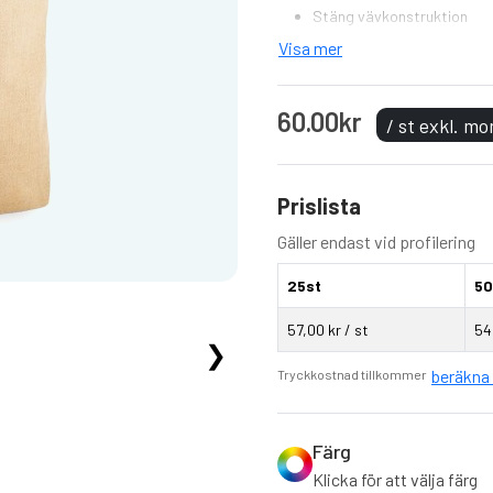
Stäng vävkonstruktion
Kan bäras i hand eller över
Visa mer
Handtagets längd: 67 cm
60.00kr
/ st exkl. m
Prislista
Gäller endast vid profilering
25st
50
57,00 kr / st
54
❯
beräkna 
Tryckkostnad tillkommer
Färg
Klicka för att välja färg