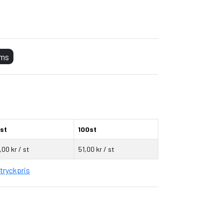
 axeln
oms
st
100st
,00 kr / st
51,00 kr / st
tryckpris