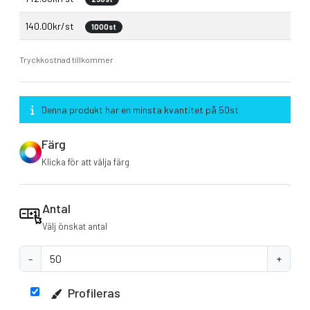
140.00kr/st
1000st
Tryckkostnad tillkommer
Denna produkt har en minsta kvantitet på 50st
Färg
Klicka för att välja färg
Antal
Välj önskat antal
-
+
Profileras