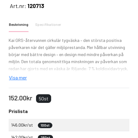
Art.nr:
120713
Beskrivning
Specifikationer
Kai GRS-återvunnen cirkulär tygväska – den största positiva
påverkaren när det gäller miljöprestanda. Mer hållbar utvinning
börjar med bättre design – en design med mindre påverkan på
miljön. Den totala genomsnittliga minskningen av påverkan som
redan har gjorts med en väska är följande: 7 % koldioxidavtryck,
42 % energi och 47 % miljökostnader. Kai är en klassisk och
Visa mer
tidlös tygväska tillverkad av 200T GRS-certifierad återvunnen
nylon som är lämplig att använda dagligen. Platsen avsedd för
152.00kr
tryck är på fickan som också fungerar som påse. Väskan kan
50st
returneras genom ett returprogram med en QR-kod som ger
Prislista
ytterligare information.
146.00kr/st
100st
142.00kr/st
250st