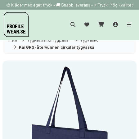
🎨 Kläder med eget tryck • 🚚 Snabb leverans • ⭐ Tryck i hög kvalitet
Hem
Tygkassar & Tygpåsar
Tygväskor
Kai GRS-återvunnen cirkulär tygväska