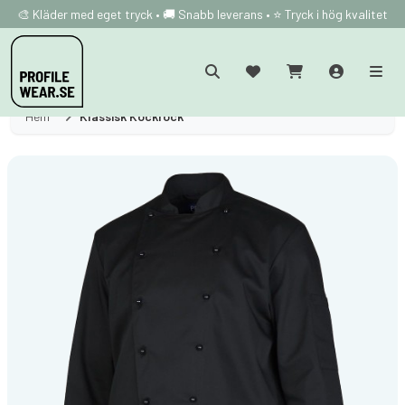
🎨 Kläder med eget tryck • 🚚 Snabb leverans • ⭐ Tryck i hög kvalitet
Hem
Klassisk Kockrock