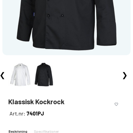
❮
❯
Klassisk Kockrock
Art.nr:
7401PJ
Beskrivning
Specifikationer