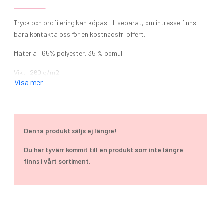
Tryck och profilering kan köpas till separat, om intresse finns
bara kontakta oss för en kostnadsfri offert.
Material: 65% polyester, 35 % bomull
Vikt: 260 g/m2
Visa mer
Klassisk unisexmodell med löstagbara kulknappar. Levereras
med knappar och knappband.
Här ger vi en överblick av de initiativ och nätverk som ProJob
Denna produkt säljs ej längre!
aktivt arbetar med.
Du har tyvärr kommit till en produkt som inte längre
BSCI (Business Social Compliance Initiative)
finns i vårt sortiment.
Accord on Fire and Building Safety
Textile Exchange
Clean Shipping Index
Kemikaliegruppen SWEREA IVF