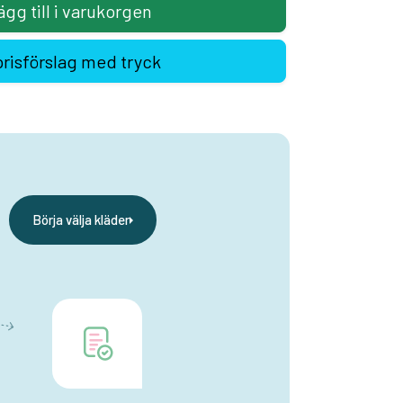
ägg till i varukorgen
prisförslag med tryck
Börja välja kläder