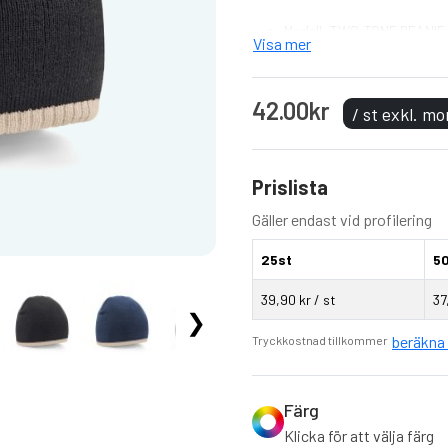
Modell: TWO-TONE BEANIE
Visa mer
Material: 100% acrylic
Vikt:ca. 48g
Storlek: One-size
42.00kr
/ st exkl. m
Kontrastlinje i nederkant
Mössa i One-size
Soft-feel acrylic
Prislista
5 olika färger
Gäller endast vid profilering
25st
5
39,90 kr / st
37
❯
beräkna 
Tryckkostnad tillkommer
Färg
Klicka för att välja färg