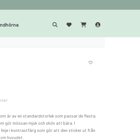
yndhörna
oner
som är av en standardstorlek som passar de flesta.
som gör mössan mjuk och skön att bära. I
inje i kontrastfärg som gör att den sticker ut från
m om huvudet.