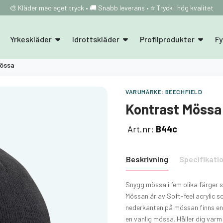
🎨 Kläder med eget tryck • 🚚 Snabb leverans • ⭐ Tryck i hög kvalitet
Yrkeskläder
Idrottskläder
Profilprodukter
F
Mössa
VARUMÄRKE:
BEECHFIELD
Kontrast Mössa
Art.nr:
B44c
Beskrivning
Specifikati
Snygg mössa i fem olika färger 
Mössan är av Soft-feel acrylic 
nederkanten på mössan finns en l
en vanlig mössa. Håller dig var