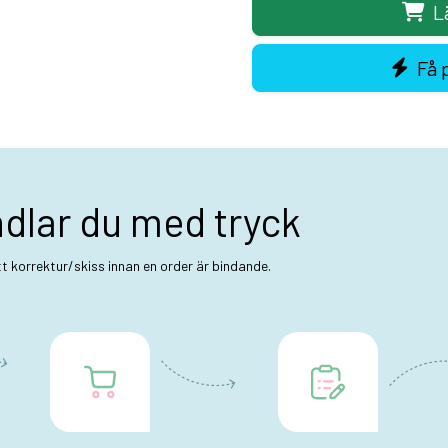
L
Få 
ndlar du med tryck
ett korrektur/skiss innan en order är bindande.