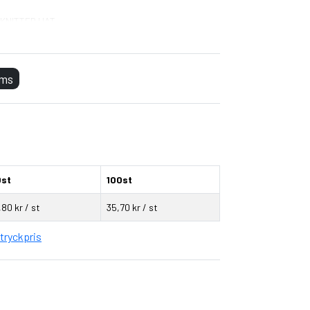
 KNITTED HAT
oms
0st
100st
,80 kr / st
35,70 kr / st
tryckpris