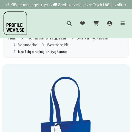
🎨 Kläder med eget tryck • 🚚 Snabb leverans • ⭐ Tryck i hög kvalitet
Hem
Tygkassar & Tygpåsar
Svarta Tygkassar
Varumärke
Westford Mill
Kraftig ekologisk tygkasse