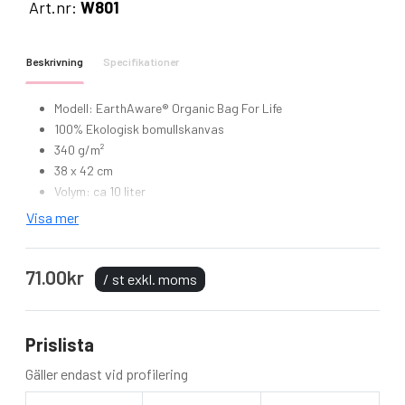
Art.nr:
W801
Beskrivning
Specifikationer
Modell: EarthAware® Organic Bag For Life
100% Ekologisk bomullskanvas
340 g/m²
38 x 42 cm
Volym: ca 10 liter
Handtagets längd: 67 cm
Visa mer
Högkvalitetstyg
Kan bäras i hand eller över axeln
71.00kr
/ st exkl. moms
Prislista
Gäller endast vid profilering