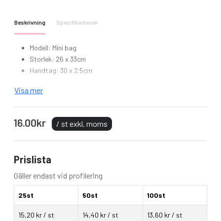
Beskrivning
Specifikationer
Modell: Mini bag
Storlek: 26 x 33cm
Handtag: 30 x 2.5cm
Visa mer
16.00kr
/ st exkl. moms
Prislista
Gäller endast vid profilering
25st
50st
100st
15,20 kr / st
14,40 kr / st
13,60 kr / st