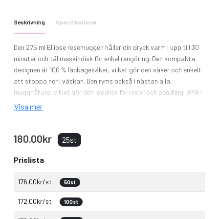
Beskrivning
Specifikationer
Den 275 ml Ellipse resemuggen håller din dryck varm i upp till 30
minuter och tål maskindisk för enkel rengöring. Den kompakta
designen är 100 % läckagesäker, vilket gör den säker och enkelt
att stoppa ner i väskan. Den ryms också i nästan alla
mugghållare, vilket gör den idealisk för resor och pendling. BPA-
fri.
Visa mer
180.00kr
25st
Prislista
176.00kr/st
50st
172.00kr/st
100st