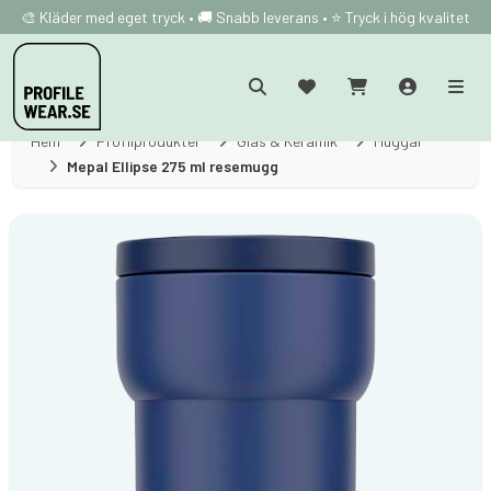
🎨 Kläder med eget tryck • 🚚 Snabb leverans • ⭐ Tryck i hög kvalitet
Hem
Profilprodukter
Glas & Keramik
Muggar
Mepal Ellipse 275 ml resemugg