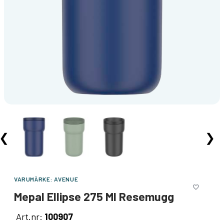
❮
❯
VARUMÄRKE:
AVENUE
Mepal Ellipse 275 Ml Resemugg
Art.nr:
100907