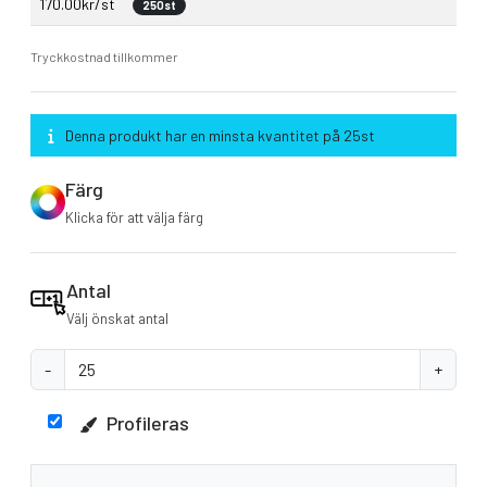
170.00kr/st
250st
Tryckkostnad tillkommer
Denna produkt har en minsta kvantitet på 25st
Färg
Klicka för att välja färg
Antal
Välj önskat antal
-
+
Profileras