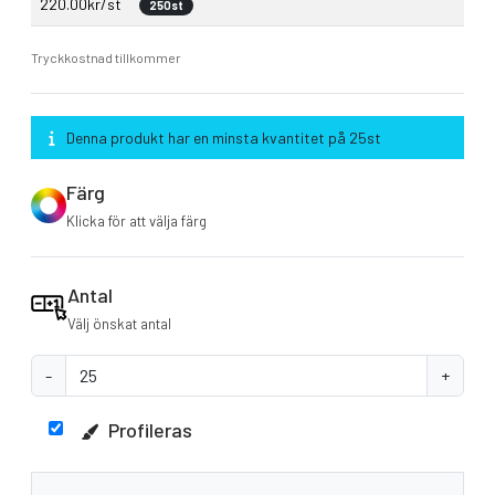
220.00kr/st
250st
Tryckkostnad tillkommer
Denna produkt har en minsta kvantitet på 25st
Färg
Klicka för att välja färg
Antal
Välj önskat antal
-
+
Profileras