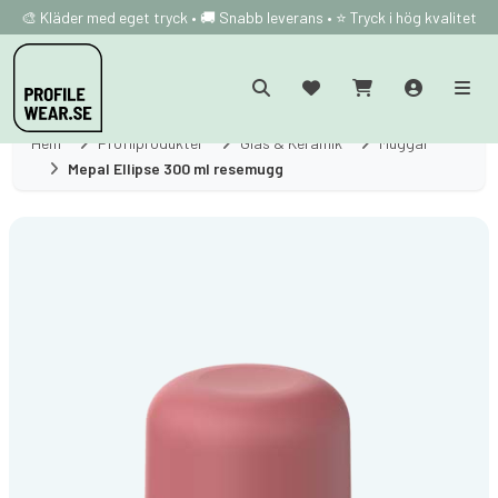
🎨 Kläder med eget tryck • 🚚 Snabb leverans • ⭐ Tryck i hög kvalitet
Hem
Profilprodukter
Glas & Keramik
Muggar
Mepal Ellipse 300 ml resemugg