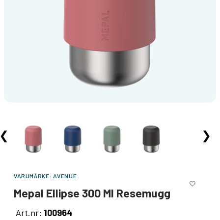
❮
❯
VARUMÄRKE:
AVENUE
Mepal Ellipse 300 Ml Resemugg
Art.nr:
100964