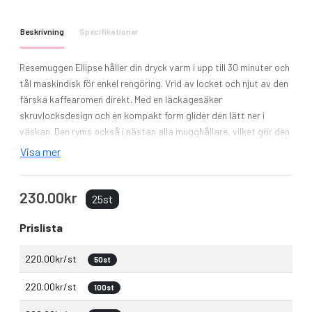
Beskrivning
Specifikationer
Resemuggen Ellipse håller din dryck varm i upp till 30 minuter och
tål maskindisk för enkel rengöring. Vrid av locket och njut av den
färska kaffearomen direkt. Med en läckagesäker
skruvlocksdesign och en kompakt form glider den lätt ner i
väskan. Den ryms också i nästan alla mugghållare, vilket gör den
idealisk för resor och pendling. Volymkapacitet: 300 ml. BPA-fri.
Visa mer
230.00kr
25st
Prislista
220.00kr/st
50st
220.00kr/st
100st