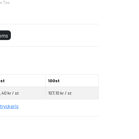
e Tee
 polyester
kan strykas
moms
erka krympning
st
100st
3,40 kr / st
107,10 kr / st
tryckpris