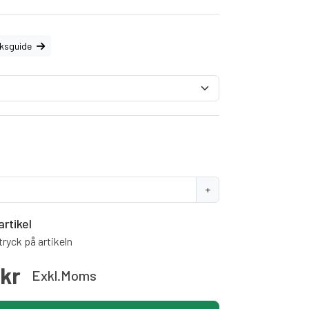
eksguide
+
artikel
ryck på artikeln
0kr
Exkl.moms