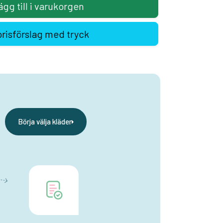
ägg till i varukorgen
prisförslag med tryck
Börja välja kläder