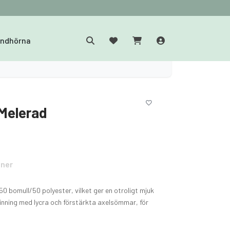
yndhörna
 Melerad
oner
 50 bomull/50 polyester, vilket ger en otroligt mjuk
linning med lycra och förstärkta axelsömmar, för