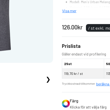
Modell: Men´s Urban Melang
Material: 50% bomull / 50%
Visa mer
Vikt: 160 g/m²
Skötselråd: Tvätt 40 ° C, 
Passform: Regular Fit
126.00kr
/ st exkl. 
Melerad textil
Skräddarsydd
Förbehandlad för att motv
Prislista
Enzymtvätt
Dubbla sömmar
Gäller endast vid profilering
25st
50
119,70 kr / st
11
❯
beräkna 
Tryckkostnad tillkommer
Färg
Klicka för att välja färg