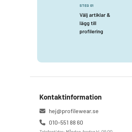
STEG 01
Välj artiklar &
lägg till
profilering
Kontaktinformation
hej@profilewear.se
010-551 88 60
Telefontider: Måndag-fredag kl. 09.00-