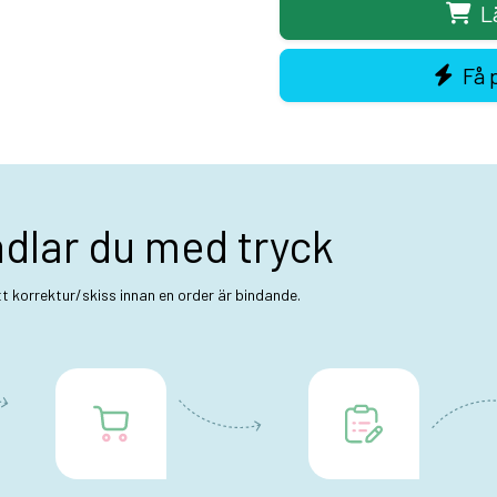
L
Få 
ndlar du med tryck
ett korrektur/skiss innan en order är bindande.