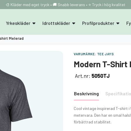
🎨 Kläder med eget tryck • 🚚 Snabb leverans • ⭐ Tryck i hög kvalitet
Yrkeskläder
Idrottskläder
Profilprodukter
F
shirt Melerad
VARUMÄRKE:
TEE JAYS
Modern T-Shirt
Art.nr:
5050TJ
Beskrivning
Specifikati
Cool vintage inspirerad T-shirt i
metervara. Den har en smal hals
förbättrad stabilitet.