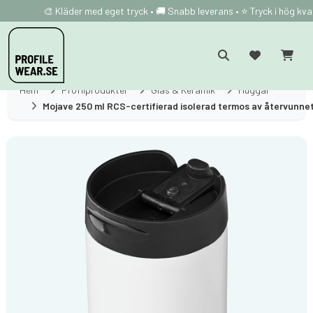
🎨 Kläder med eget tryck • 🚚 Snabb leverans • ⭐ Tryck i hög kval
Hem
Profilprodukter
Glas & Keramik
Muggar
Mojave 250 ml RCS-certifierad isolerad termos av återvunnet 