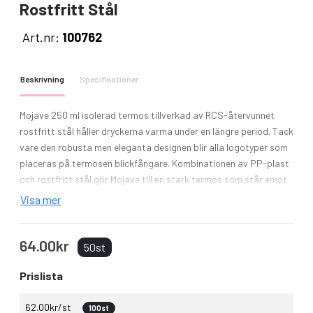
Rostfritt Stål
Art.nr:
100762
Beskrivning
Specifikationer
Mojave 250 ml isolerad termos tillverkad av RCS-återvunnet
rostfritt stål håller dryckerna varma under en längre period. Tack
vare den robusta men eleganta designen blir alla logotyper som
placeras på termosen blickfångare. Kombinationen av PP-plast
och rostfritt stål gör Mojave till en stark termos som står emot
korrosion och är lätt att rengöra. Det vridbara locket gör det
Visa mer
enkelt att öppna och stänga termosen och gör det lätt att
dricka ur den.
64.00kr
50st
Prislista
62.00kr/st
100st