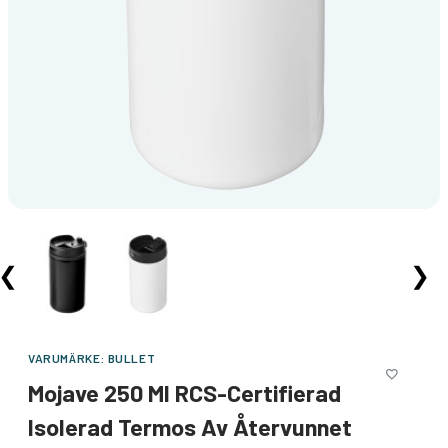
❮
❯
VARUMÄRKE:
BULLET
Mojave 250 Ml RCS-Certifierad
Isolerad Termos Av Återvunnet