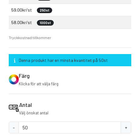
59.00kr/st
250st
58.00kr/st
1000st
Tryckkostnad tillkommer
Denna produkt har en minsta kvantitet på 50st
Färg
Klicka för att välja färg
Antal
Välj önskat antal
-
+