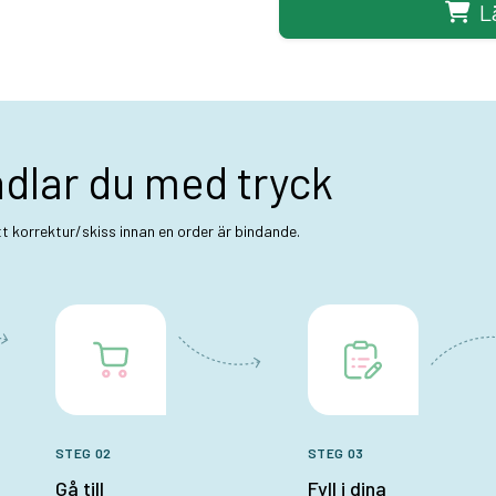
L
ndlar du med tryck
ett korrektur/skiss innan en order är bindande.
STEG 02
STEG 03
Gå till
Fyll i dina