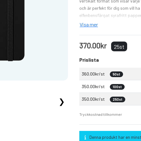
vertikalt format som visar varj
och är perfekt för dig som vill 
elfenbensfärgat syrafritt papper
färgkoordinerad expanderbar inn
Visa mer
samt årtalsklistermärken för ry
370.00kr
25st
Prislista
360.00kr/st
50st
350.00kr/st
100st
350.00kr/st
❯
250st
Tryckkostnad tillkommer
Denna produkt har en minst