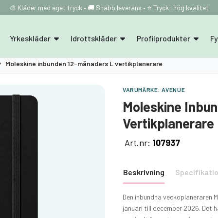
🎨 Kläder med eget tryck • 🚚 Snabb leverans • ⭐ Tryck i hög kvalitet
Yrkeskläder
Idrottskläder
Profilprodukter
F
Moleskine inbunden 12-månaders L vertikplanerare
VARUMÄRKE:
AVENUE
Moleskine Inbu
Vertikplanerare
Art.nr:
107937
Beskrivning
Specifikati
Den inbundna veckoplaneraren Mol
januari till december 2026. Det 