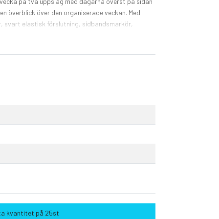
e vecka på två uppslag med dagarna överst på sidan
ha en överblick över den organiserade veckan. Med
, svart elastisk förslutning, sidbandsmarkör,
erficka och klistermärken för personlig anpassning
ggen.
a kvantitet på 25st