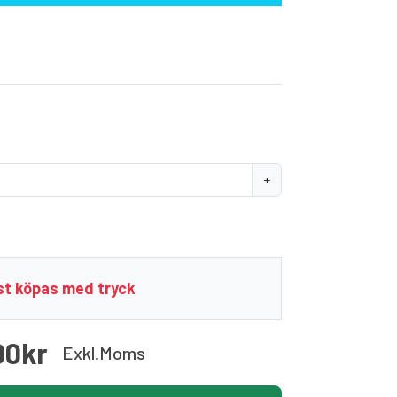
+
t köpas med tryck
00kr
Exkl.moms