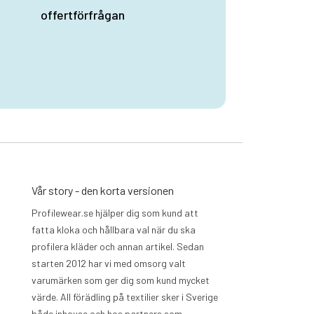
offertförfrågan
Vår story - den korta versionen
Profilewear.se hjälper dig som kund att
fatta kloka och hållbara val när du ska
profilera kläder och annan artikel. Sedan
starten 2012 har vi med omsorg valt
varumärken som ger dig som kund mycket
värde. All förädling på textilier sker i Sverige
både inhouse och hos partners som