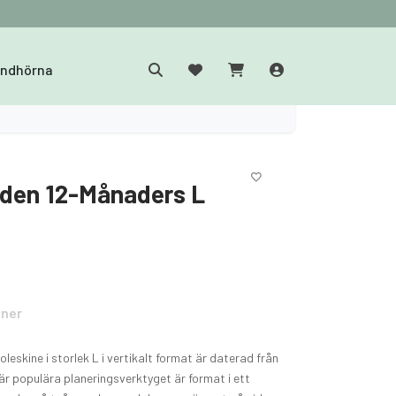
yndhörna
nden 12-Månaders L
oner
eskine i storlek L i vertikalt format är daterad från
här populära planeringsverktyget är format i ett